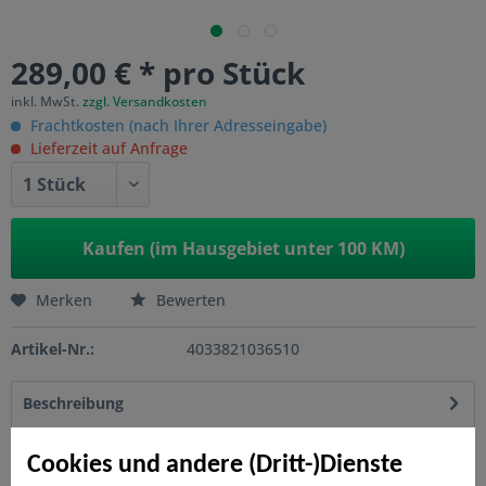
289,00 € * pro Stück
inkl. MwSt.
zzgl. Versandkosten
Frachtkosten (nach Ihrer Adresseingabe)
Lieferzeit auf Anfrage
Kaufen (im Hausgebiet unter 100 KM)
Merken
Bewerten
Artikel-Nr.:
4033821036510
Beschreibung
Niemals streichen! Dauerhaft abwaschbar. Pflegeleichte 4-
Eck-Pflanzkästen aus WPC.
mehr
Cookies und andere (Dritt-)Dienste