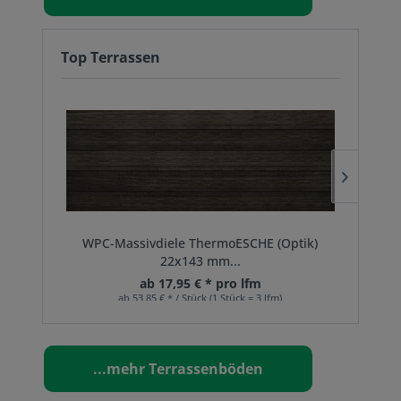
Top Terrassen
WPC-Massivdiele ThermoESCHE (Optik)
WP
22x143 mm...
ab 17,95 € * pro lfm
ab 53,85 € * / Stück (1 Stück = 3 lfm)
...mehr Terrassenböden