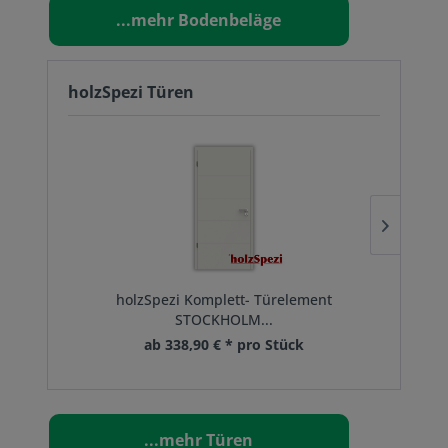
...mehr Bodenbeläge
holzSpezi Türen
holzSpezi Komplett- Türelement
hol
STOCKHOLM...
ab 338,90 € * pro Stück
...mehr Türen