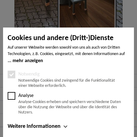
Cookies und andere (Dritt-)Dienste
Auf unserer Webseite werden sowohl von uns als auch von Dritten
Technologien, z.B. Cookies, eingesetzt, mit denen Informationen auf
Ihrem Endgerät gespeichert und/oder von Ihrem Endgerät abgerufen
mehr anzeigen
werden. Bei den Cookies unterscheiden wir folgende Kategorien:
Notwendige Cookies, Analyse-, Marketing- und Statistik-Cookies. Bei
Notwendig
Service Hotline
den notwendigen Cookies handelt es sich um solche, die technisch
Notwendige Cookies sind zwingend für die Funktionalität
einer Webseite erforderlich.
notwendig sind, um den von Ihnen gewünschten Dienst
bereitzustellen, die übrigen Cookies werden nur auf Grund einer von
Shop Service
Analyse
Ihnen erteilten Einwilligung gesetzt. Die Einwilligung ist freiwillig.
Analyse-Cookies erheben und speichern verschiedene Daten
Personen, die das 16. Lebensjahr noch nicht vollendet haben,
Informationen
über die Nutzung der Webseite und über die Identität des
benötigen die Zustimmung der Sorgeberechtigten. Sie können Ihre
Nutzers.
Entscheidung jederzeit mit Wirkung für die Zukunft widerrufen. Rufen
Newsletter
Sie dazu lediglich den Cookie-Banner erneut auf und ändern Sie Ihre
Weitere Informationen
Einstellungen entsprechend ab. Im Rahmen Ihres Besuchs unserer
Zahlungsarten