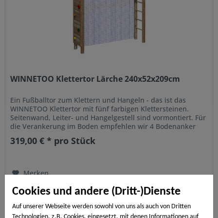
WINNETOO Klettertor Lärche 240x52x209cm
Ein Fußballtor zum Klettern und Hangeln - das ist das
WINNETOO Klettertor mit fünf farbigen Klettersteinen.
Seitenwand, Leiter- und Hangelgestell sind vormontiert. Für
die Verankerung im Boden empfehlen wir 4 Bodenanker
SAFETY PLUS. Maße...
319,00 € * pro Stück
Merken
Cookies und andere (Dritt-)Dienste
Auf unserer Webseite werden sowohl von uns als auch von Dritten
Technologien, z.B. Cookies, eingesetzt, mit denen Informationen auf