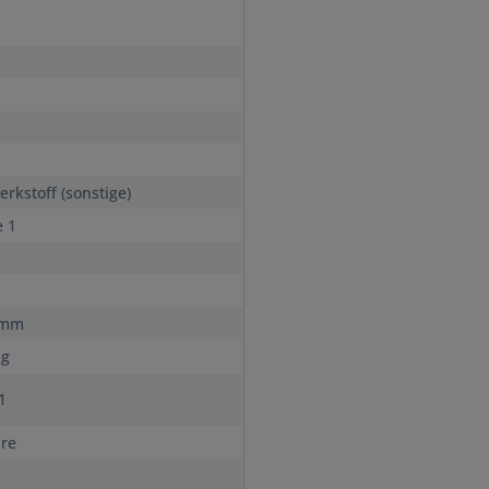
n
rkstoff (sonstige)
e 1
 mm
ig
s1
hre