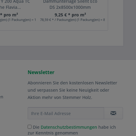
TY 200 Aqua TC
Dämmunterlage Silent Eco
PARKETT 40
he Flavia...
DS 2x8500x1000mm
Natural
 * pro m²
9,25 € * pro m²
72,90 
g(en) (1 Packung(en) = 1,98 m²)
78,59 € * / Packung(en) (1 Packung(en) = 8,5 m²)
231,09 € * / Pack
Newsletter
Abonnieren Sie den kostenlosen Newsletter
und verpassen Sie keine Neuigkeit oder
en
Aktion mehr von Stemmer Holz.
Die
Datenschutzbestimmungen
habe ich
zur Kenntnis genommen