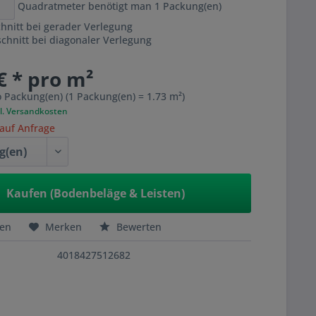
Quadratmeter benötigt man
1
Packung(en)
hnitt bei gerader Verlegung
hnitt bei diagonaler Verlegung
€ * pro m²
o Packung(en) (1 Packung(en) = 1.73 m²)
l. Versandkosten
 auf Anfrage
Kaufen (Bodenbeläge & Leisten)
hen
Merken
Bewerten
4018427512682