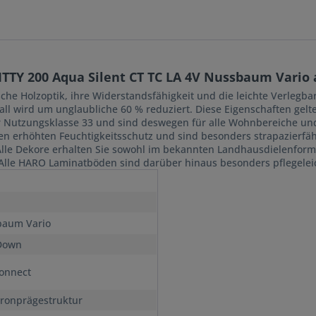
TTY 200 Aqua Silent CT TC LA 4V Nussbaum Vario
he Holzoptik, ihre Widerstandsfähigkeit und die leichte Verlegbar
ll wird um unglaubliche 60 % reduziert. Diese Eigenschaften gelt
er Nutzungsklasse 33 und sind deswegen für alle Wohnbereiche und
n erhöhten Feuchtigkeitsschutz und sind besonders strapazierfähi
 Dekore erhalten Sie sowohl im bekannten Landhausdielenformat,
se. Alle HARO Laminatböden sind darüber hinaus besonders pflege
aum Vario
Down
onnect
ronprägestruktur