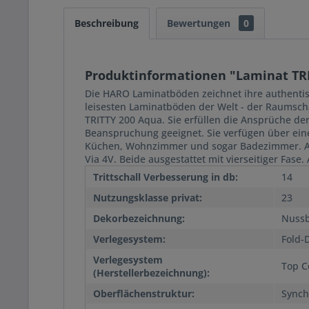
Beschreibung
Bewertungen
0
Produktinformationen "Laminat TRI
Die HARO Laminatböden zeichnet ihre authentisc
leisesten Laminatböden der Welt - der Raumscha
TRITTY 200 Aqua. Sie erfüllen die Ansprüche d
Beanspruchung geeignet. Sie verfügen über eine
Küchen, Wohnzimmer und sogar Badezimmer. Alle
Via 4V. Beide ausgestattet mit vierseitiger Fa
Trittschall Verbesserung in db:
14
Nutzungsklasse privat:
23
Dekorbezeichnung:
Nussb
Verlegesystem:
Fold-
Verlegesystem
Top C
(Herstellerbezeichnung):
Oberflächenstruktur:
Synch