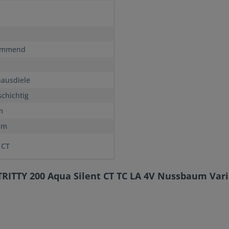
immend
ausdiele
chichtig
m
mm
 CT
TRITTY 200 Aqua Silent CT TC LA 4V Nussbaum Var