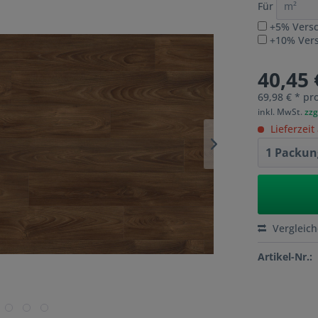
Für
+5% Versc
+10% Versc
40,45 
69,98 € * pr
inkl. MwSt.
zzg
Lieferzeit
Vergleic
Artikel-Nr.: