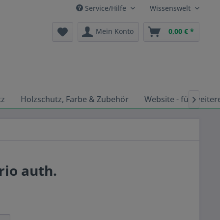
Service/Hilfe
Wissenswelt
Mein Konto
0,00 € *
tz
Holzschutz, Farbe & Zubehör
Website - für weiter

io auth.