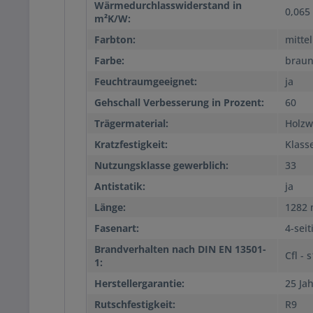
Wärmedurchlasswiderstand in
0,065
m²K/W:
Farbton:
mittel
Farbe:
brau
Feuchtraumgeeignet:
ja
Gehschall Verbesserung in Prozent:
60
Trägermaterial:
Holzwe
Kratzfestigkeit:
Klass
Nutzungsklasse gewerblich:
33
Antistatik:
ja
Länge:
1282
Fasenart:
4-seit
Brandverhalten nach DIN EN 13501-
Cfl - 
1:
Herstellergarantie:
25 Ja
Rutschfestigkeit:
R9