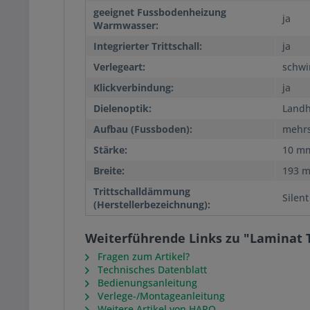
geeignet Fussbodenheizung
ja
Warmwasser:
Integrierter Trittschall:
ja
Verlegeart:
schw
Klickverbindung:
ja
Dielenoptik:
Landh
Aufbau (Fussboden):
mehrs
Stärke:
10 m
Breite:
193 
Trittschalldämmung
Silent
(Herstellerbezeichnung):
Weiterführende Links zu "Laminat 
Fragen zum Artikel?
Technisches Datenblatt
Bedienungsanleitung
Verlege-/Montageanleitung
Weitere Artikel von HARO