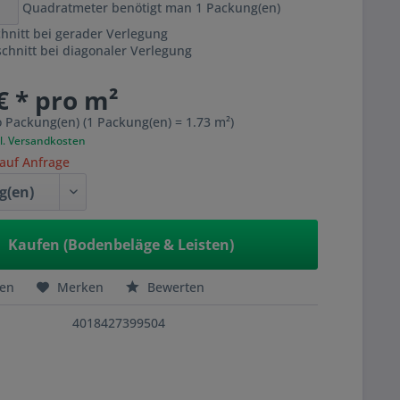
Quadratmeter benötigt man
1
Packung(en)
hnitt bei gerader Verlegung
hnitt bei diagonaler Verlegung
€ * pro m²
o Packung(en) (1 Packung(en) = 1.73 m²)
l. Versandkosten
 auf Anfrage
Kaufen (Bodenbeläge & Leisten)
hen
Merken
Bewerten
4018427399504