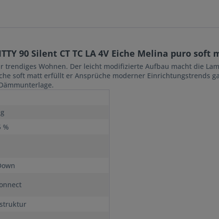
TTY 90 Silent CT TC LA 4V Eiche Melina puro sof
ür trendiges Wohnen. Der leicht modifizierte Aufbau macht die Lam
e soft matt erfüllt er Ansprüche moderner Einrichtungstrends gan
o Dämmunterlage.
ig
5 %
Down
onnect
struktur