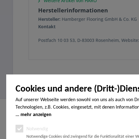
Weitere Artikel von HARO
Herstellerinformationen
Hersteller:
Hamberger Flooring GmbH & Co. KG
Kontakt
Postfach 10 03 53, D-83003 Rosenheim, Websit
Cookies und andere (Dritt-)Dien
Auf unserer Webseite werden sowohl von uns als auch von Dr
Technologien, z.B. Cookies, eingesetzt, mit denen Informatio
Service Hotline
Shop Servi
Endgerät gespeichert und/oder von Ihrem Endgerät abgeruf
mehr anzeigen
Telefonische Unterstützung und Beratung
Vertrag wide
den Cookies unterscheiden wir folgende Kategorien: Notwend
Notwendig
Erklärung zur
unter:
Analyse-, Marketing- und Statistik-Cookies. Bei den notwend
Zahlungsopt
Notwendige Cookies sind zwingend für die Funktionalität einer W
handelt es sich um solche, die technisch notwendig sind, um