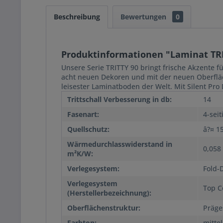
Beschreibung
Bewertungen
0
Produktinformationen "Laminat TRI
Unsere Serie TRITTY 90 bringt frische Akzente f
acht neuen Dekoren und mit der neuen Oberfläch
leisester Laminatboden der Welt. Mit Silent Pr
Trittschall Verbesserung in db:
14
Fasenart:
4-seit
Quellschutz:
â?¤ 1
Wärmedurchlasswiderstand in
0,058
m²K/W:
Verlegesystem:
Fold-
Verlegesystem
Top C
(Herstellerbezeichnung):
Oberflächenstruktur:
Präge
Farbton:
mittel