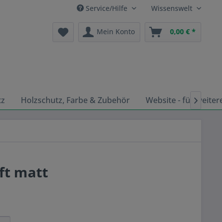
Service/Hilfe
Wissenswelt
Mein Konto
0,00 € *
tz
Holzschutz, Farbe & Zubehör
Website - für weiter

ft matt