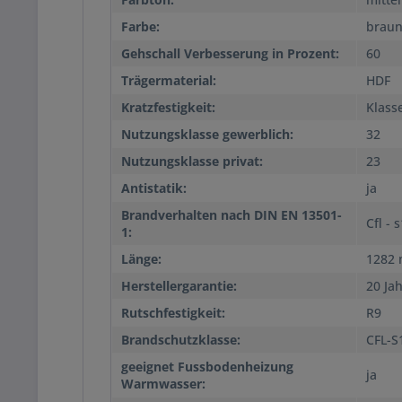
Farbe:
brau
Gehschall Verbesserung in Prozent:
60
Trägermaterial:
HDF
Kratzfestigkeit:
Klass
Nutzungsklasse gewerblich:
32
Nutzungsklasse privat:
23
Antistatik:
ja
Brandverhalten nach DIN EN 13501-
Cfl - 
1:
Länge:
1282
Herstellergarantie:
20 Ja
Rutschfestigkeit:
R9
Brandschutzklasse:
CFL-S
geeignet Fussbodenheizung
ja
Warmwasser: