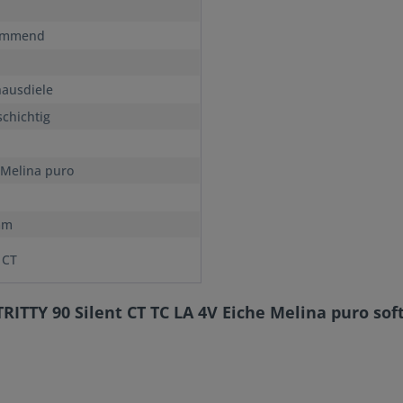
immend
ausdiele
chichtig
 Melina puro
mm
 CT
RITTY 90 Silent CT TC LA 4V Eiche Melina puro s