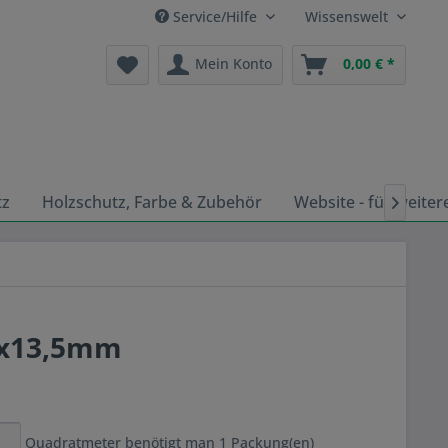
Service/Hilfe
Wissenswelt
Mein Konto
0,00 € *
tz
Holzschutz, Farbe & Zubehör
Website - für weiter

80x13,5mm
Quadratmeter benötigt man
1
Packung(en)