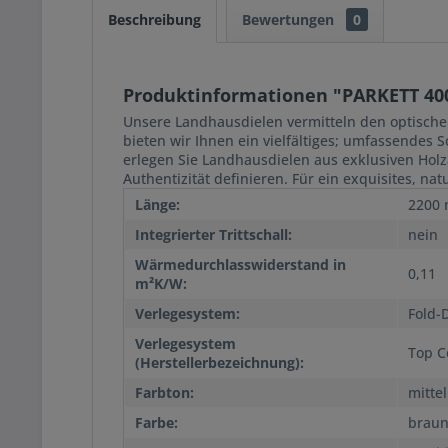
Beschreibung
Bewertungen
0
Produktinformationen "PARKETT 400
Unsere Landhausdielen vermitteln den optischen
bieten wir Ihnen ein vielfältiges; umfassendes
erlegen Sie Landhausdielen aus exklusiven Holz
Authentizität definieren. Für ein exquisites, 
Länge:
2200
Integrierter Trittschall:
nein
Wärmedurchlasswiderstand in
0,11
m²K/W:
Verlegesystem:
Fold-
Verlegesystem
Top C
(Herstellerbezeichnung):
Farbton:
mittel
Farbe:
brau