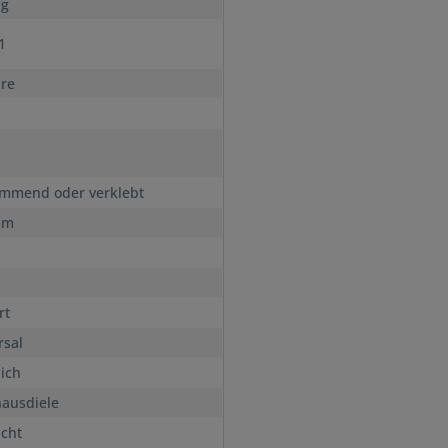
ig
s1
hre
mmend oder verklebt
mm
rt
rsal
lich
ausdiele
icht