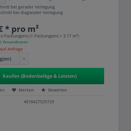
hnitt bei gerader Verlegung
hnitt bei diagonaler Verlegung
€ * pro m²
ro Packung(en) (1 Packung(en) = 3.17 m²)
l. Versandkosten
 auf Anfrage
Kaufen (Bodenbeläge & Leisten)
hen
Merken
Bewerten
4018427525729