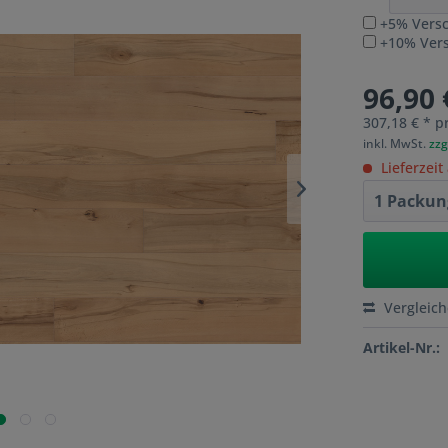
+5% Versc
+10% Versc
96,90 
307,18 € * p
inkl. MwSt.
zzg
Lieferzeit
Vergleic
Artikel-Nr.: