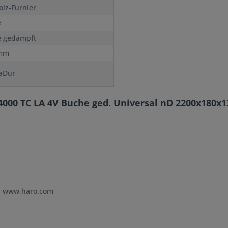
olz-Furnier
e
 gedämpft
 mm
aDur
4000 TC LA 4V Buche ged. Universal nD 2200x180x
e: www.haro.com