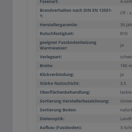
Fasenart:
4-seit
Brandverhalten nach DIN EN 13501-
Cfl - 
1:
Herstellergarantie:
30 Ja
Rutschfestigkeit:
R10
geeignet Fussbodenheizung
ja
Warmwasser:
Verlegeart:
schwi
Breite:
180 
Klickverbindung:
ja
Stärke Nutzschicht:
3,5
Oberflächenbehandlung:
lackie
Sortierung Herstellerbezeichnung:
Unive
Sortierung Boden:
natür
Dielenoptik:
Landh
Aufbau (Fussboden):
3-Sch