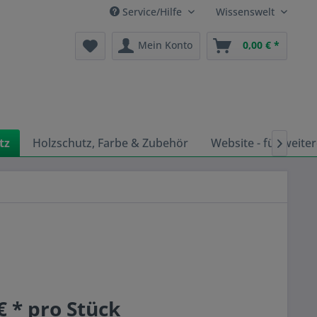
Service/Hilfe
Wissenswelt
Mein Konto
0,00 € *
tz
Holzschutz, Farbe & Zubehör
Website - für weiter

€ * pro Stück