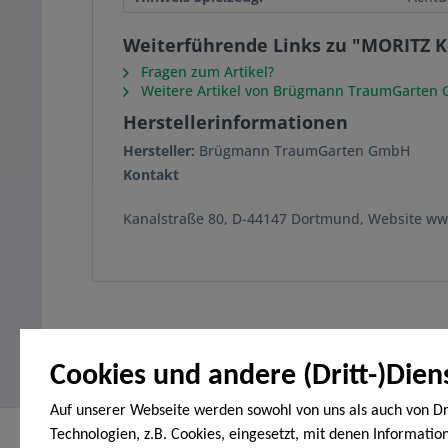
Weiterführende Links zu "MORITZ Ko
Fragen zum Artikel?
Weitere Artikel von Brügmann TraumGarten
Herstellerinformationen
Hersteller:
Brügmann TraumGarten GmbH
Kontakt
Kanalstraße 80, D-44147 Dortmund, Website w
Cookies und andere (Dritt-)Dien
Auf unserer Webseite werden sowohl von uns als auch von Dr
Technologien, z.B. Cookies, eingesetzt, mit denen Informatio