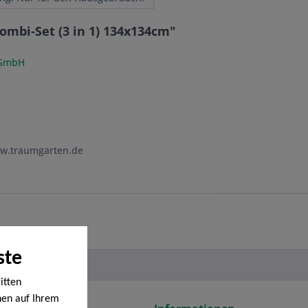
mbi-Set (3 in 1) 134x134cm"
 GmbH
ww.traumgarten.de
ste
itten
nen auf Ihrem