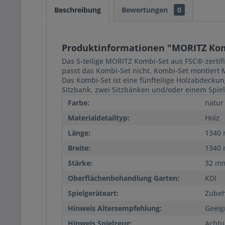
Beschreibung
Bewertungen
0
Produktinformationen "MORITZ Komb
Das 5-teilige MORITZ Kombi-Set aus FSC®-zertif
passt das Kombi-Set nicht. Kombi-Set montiert
Das Kombi-Set ist eine fünfteilige Holzabdecku
Sitzbank, zwei Sitzbänken und/oder einem Spie
Farbe:
natur
Materialdetailtyp:
Holz
Länge:
1340
Breite:
1340
Stärke:
32 m
Oberflächenbehandlung Garten:
KDI
Spielgeräteart:
Zube
Hinweis Altersempfehlung:
Geeig
Hinweis Spielzeug:
Achtu