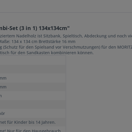
i-Set (3 in 1) 134x134cm"
iziertem Nadelholz ist Sitzbank, Spieltisch, Abdeckung und noch v
 Maße: 134 x 134 cm Brettstärke 16 mm
ng (Schutz für den Spielsand vor Verschmutzungen) für den MORIT
ltisch für den Sandkasten kombinieren können.
 mm
 mm
m
hör
net für Kinder bis 14 Jahren.
ng! Nur für den Hausgebrauch.