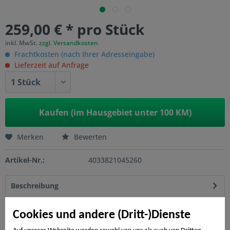
259,00 € * pro Stück
inkl. MwSt.
zzgl. Versandkosten
Frachtkosten (nach Ihrer Adresseingabe)
Lieferzeit auf Anfrage
Kaufen (im Hausgebiet unter 100 KM)
Merken
Bewerten
Artikel-Nr.:
4033821045260
Beschreibung
Extra groß! Aus hochwertigem europäischem Lächenholz.
mehr
Cookies und andere (Dritt-)Dienste