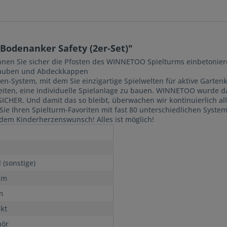
odenanker Safety (2er-Set)"
nen Sie sicher die Pfosten des WINNETOO Spielturms einbetoniere
hrauben und Abdeckkappen
en-System, mit dem Sie einzigartige Spielwelten für aktive Garten
ten, eine individuelle Spielanlage zu bauen. WINNETOO wurde 
SICHER. Und damit das so bleibt, überwachen wir kontinuierlich all
Sie Ihren Spielturm-Favoriten mit fast 80 unterschiedlichen Syste
dem Kinderherzenswunsch! Alles ist möglich!
 (sonstige)
mm
m
nkt
hör