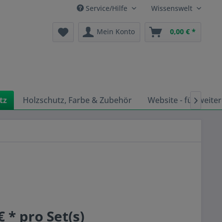
Service/Hilfe
Wissenswelt
Mein Konto
0,00 € *
tz
Holzschutz, Farbe & Zubehör
Website - für weiter

€ * pro Set(s)