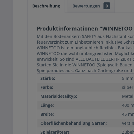
Beschreibung
Bewertungen
0
Produktinformationen "WINNETOO B
Mit den Bodenankern SAFETY aus Flachstahl kön
feuerverzinkt zum Einbetonieren inklusive Sc
WINNETOO ist ein unglaublich flexibles Baukast
WINNETOO die wohl umfangreichsten Möglichkei
entwickelt. So sind ALLE BAUTEILE ZERTIFIZIERT 
Starten Sie in die WINNETOO (Spiel)welt: Bauen 
Spielparadies aus. Ganz nach Gartengröße und 
Stärke:
5 mm
Farbe:
silber
Materialdetailtyp:
Metall
Länge:
400 
Breite:
45 m
Oberflächenbehandlung Garten:
verzi
Spielgeräteart:
Zube