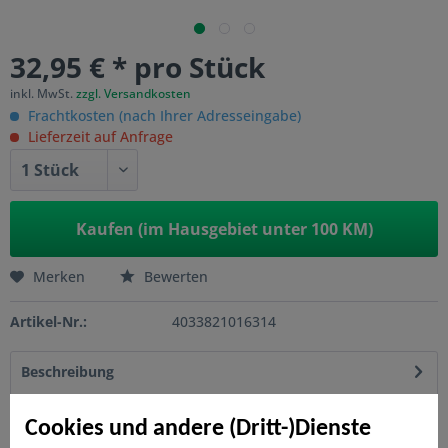
32,95 € * pro Stück
inkl. MwSt.
zzgl. Versandkosten
Frachtkosten (nach Ihrer Adresseingabe)
Lieferzeit auf Anfrage
Kaufen (im Hausgebiet unter 100 KM)
Merken
Bewerten
Artikel-Nr.:
4033821016314
Beschreibung
Der WINNETOO Fallschutz mit der Stärke 45 mm ist für eine
Fallhöhe bis 120 cm ausgelegt. Die 50 x...
mehr
Cookies und andere (Dritt-)Dienste