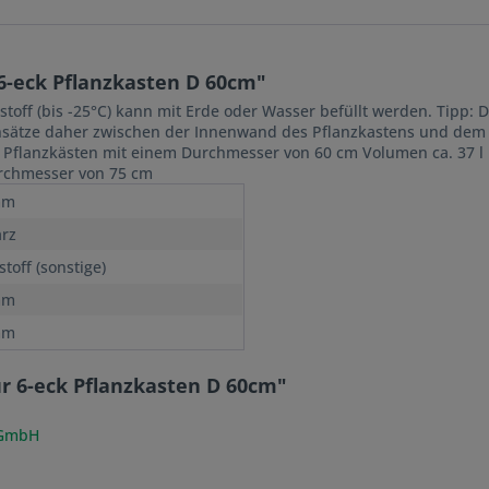
6-eck Pflanzkasten D 60cm"
off (bis -25°C) kann mit Erde oder Wasser befüllt werden. Tipp: D
insätze daher zwischen der Innenwand des Pflanzkastens und dem 
e Pflanzkästen mit einem Durchmesser von 60 cm Volumen ca. 37 l
urchmesser von 75 cm
mm
rz
toff (sonstige)
mm
mm
ür 6-eck Pflanzkasten D 60cm"
 GmbH