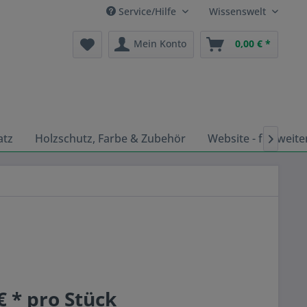
Service/Hilfe
Wissenswelt
Mein Konto
0,00 € *
atz
Holzschutz, Farbe & Zubehör
Website - für weite

€ * pro Stück