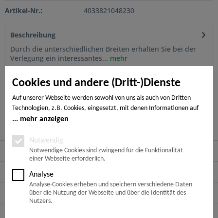
Artikel-Nr.:
4033821048230
Beschreibung
Durch die unterschiedlichen Breiten erhalten Sie bei der
Verlegung ein interessantes...
mehr
Cookies und andere (Dritt-)Dienste
Bewertungen
0
Bewertungen lesen, schreiben und diskutieren...
mehr
Auf unserer Webseite werden sowohl von uns als auch von Dritten
Technologien, z.B. Cookies, eingesetzt, mit denen Informationen auf
Ihrem Endgerät gespeichert und/oder von Ihrem Endgerät abgerufen
mehr anzeigen
Kunden haben sich ebenfalls angesehen
werden. Bei den Cookies unterscheiden wir folgende Kategorien:
Notwendige Cookies, Analyse-, Marketing- und Statistik-Cookies. Bei
Notwendig
Service Hotline
den notwendigen Cookies handelt es sich um solche, die technisch
Notwendige Cookies sind zwingend für die Funktionalität
einer Webseite erforderlich.
notwendig sind, um den von Ihnen gewünschten Dienst
bereitzustellen, die übrigen Cookies werden nur auf Grund einer von
Shop Service
Analyse
Ihnen erteilten Einwilligung gesetzt. Die Einwilligung ist freiwillig.
Analyse-Cookies erheben und speichern verschiedene Daten
Personen, die das 16. Lebensjahr noch nicht vollendet haben,
Informationen
über die Nutzung der Webseite und über die Identität des
benötigen die Zustimmung der Sorgeberechtigten. Sie können Ihre
Nutzers.
Entscheidung jederzeit mit Wirkung für die Zukunft widerrufen. Rufen
Newsletter