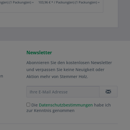
ng(en) (1 Packung(en) = 3,17 m²)
103,96 € * / Packung(en) (1 Packung(en) = 2,68 m²)
70,59 € * / Packu
Newsletter
Abonnieren Sie den kostenlosen Newsletter
und verpassen Sie keine Neuigkeit oder
en
Aktion mehr von Stemmer Holz.
Die
Datenschutzbestimmungen
habe ich
zur Kenntnis genommen