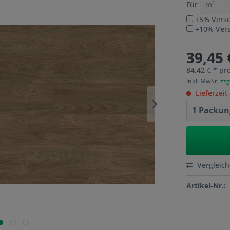
Für
+5% Versc
+10% Versc
39,45 
84,42 € * pr
inkl. MwSt.
zzg
Lieferzeit
Vergleic
Artikel-Nr.: