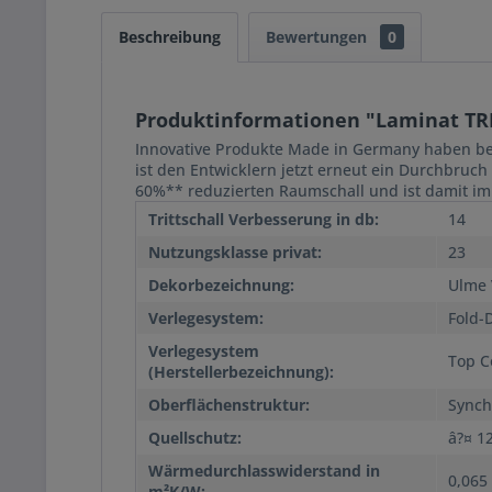
Beschreibung
Bewertungen
0
Produktinformationen "Laminat TRIT
Innovative Produkte Made in Germany haben be
ist den Entwicklern jetzt erneut ein Durchbr
60%** reduzierten Raumschall und ist damit i
Trittschall Verbesserung in db:
14
Nutzungsklasse privat:
23
Dekorbezeichnung:
Ulme 
Verlegesystem:
Fold-
Verlegesystem
Top C
(Herstellerbezeichnung):
Oberflächenstruktur:
Synch
Quellschutz:
â?¤ 1
Wärmedurchlasswiderstand in
0,065
m²K/W: