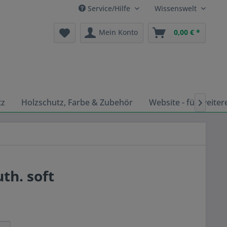
Service/Hilfe
Wissenswelt
Mein Konto
0,00 € *
tz
Holzschutz, Farbe & Zubehör
Website - für weiter

th. soft