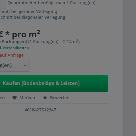
Quadratmeter benötigt man
1
Packung(en)
hnitt bei gerader Verlegung
hnitt bei diagonaler Verlegung
€ * pro m²
o Packung(en) (1 Packung(en) = 2.14 m²)
l. Versandkosten
 auf Anfrage
Kaufen (Bodenbeläge & Leisten)
hen
Merken
Bewerten
4018427512347