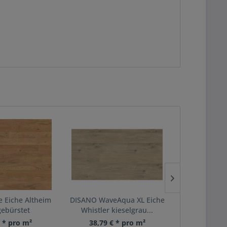
 Eiche Altheim
DISANO WaveAqua XL Eiche
DISANO Wa
gebürstet
Whistler kieselgrau...
Ontario p
€ * pro m²
38,79 € * pro m²
35,65 