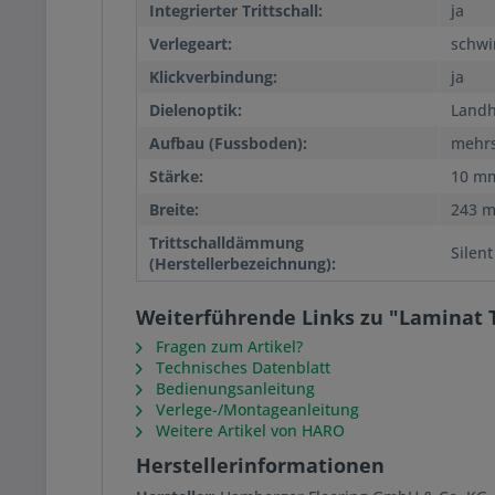
Integrierter Trittschall:
ja
Verlegeart:
schw
Klickverbindung:
ja
Dielenoptik:
Landh
Aufbau (Fussboden):
mehrs
Stärke:
10 m
Breite:
243 
Trittschalldämmung
Silent
(Herstellerbezeichnung):
Weiterführende Links zu "Laminat T
Fragen zum Artikel?
Technisches Datenblatt
Bedienungsanleitung
Verlege-/Montageanleitung
Weitere Artikel von HARO
Herstellerinformationen