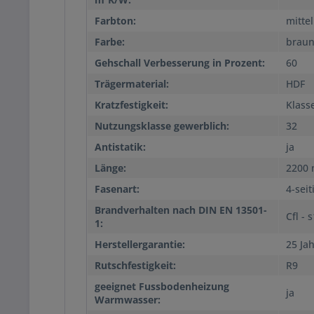
Farbton:
mittel
Farbe:
brau
Gehschall Verbesserung in Prozent:
60
Trägermaterial:
HDF
Kratzfestigkeit:
Klass
Nutzungsklasse gewerblich:
32
Antistatik:
ja
Länge:
2200
Fasenart:
4-seit
Brandverhalten nach DIN EN 13501-
Cfl - 
1:
Herstellergarantie:
25 Ja
Rutschfestigkeit:
R9
geeignet Fussbodenheizung
ja
Warmwasser: