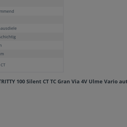
immend
ausdiele
chichtig
m
mm
 CT
RITTY 100 Silent CT TC Gran Via 4V Ulme Vario a