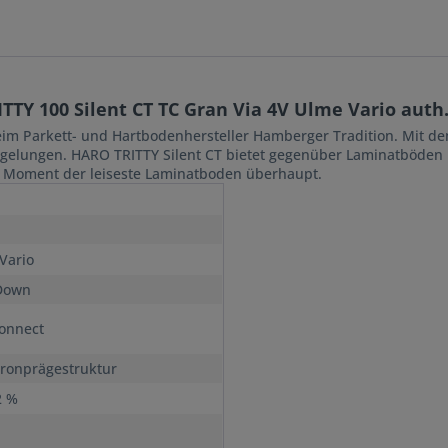
TY 100 Silent CT TC Gran Via 4V Ulme Vario aut
im Parkett- und Hartbodenhersteller Hamberger Tradition. Mit d
uch gelungen. HARO TRITTY Silent CT bietet gegenüber Laminatbö
m Moment der leiseste Laminatboden überhaupt.
Vario
Down
onnect
ronprägestruktur
2 %