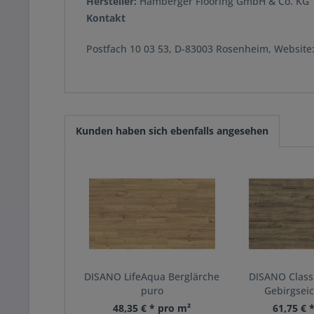
Hersteller:
Hamberger Flooring GmbH & Co. KG
Kontakt
Postfach 10 03 53, D-83003 Rosenheim, Websit
Kunden haben sich ebenfalls angesehen
DISANO LifeAqua Berglärche
DISANO Class
puro
Gebirgseic
48,35 € * pro m²
61,75 € 