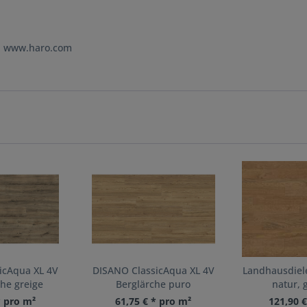
e: www.haro.com
icAqua XL 4V
DISANO ClassicAqua XL 4V
Landhausdiele
he greige
Berglärche puro
natur, 
* pro m²
61,75 € * pro m²
121,90 