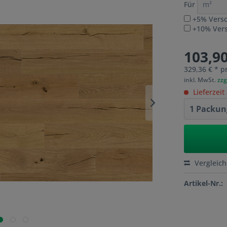
Für
+5% Versc
+10% Versc
103,90
329,36 € * p
inkl. MwSt.
zzg
Lieferzeit
Vergleic
Artikel-Nr.: