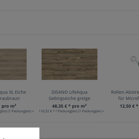
qua XL Eiche
DISANO LifeAqua
Rollen-Abstr
graubraun
Gebirgseiche greige
für Micro
* pro m²
48,35 € * pro m²
12,50 € 
(en) (1 Packung(en) = 2,87 m²)
116,52 € * / Packung(en) (1 Packung(en) = 2,41 m²)