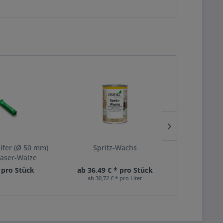
eifer (Ø 50 mm)
Spritz-Wachs
Fußbod
faser-Walze
* pro Stück
ab 36,49 € * pro Stück
42,49 €
ab 30,72 € * pro Liter