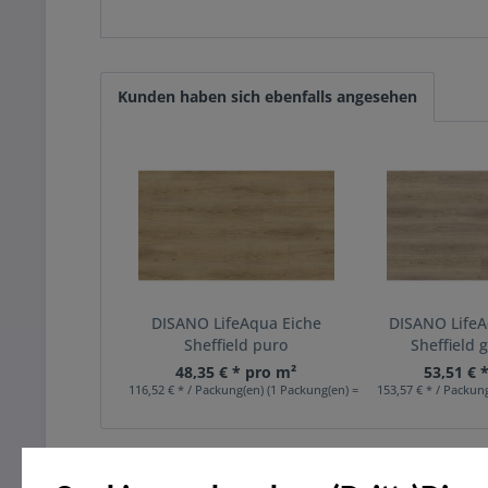
Kunden haben sich ebenfalls angesehen
DISANO LifeAqua Eiche
DISANO LifeA
Sheffield puro
Sheffield 
48,35 € * pro m²
53,51 € 
116,52 € * / Packung(en) (1 Packung(en) = 2,41 m²)
153,57 € * / Packung