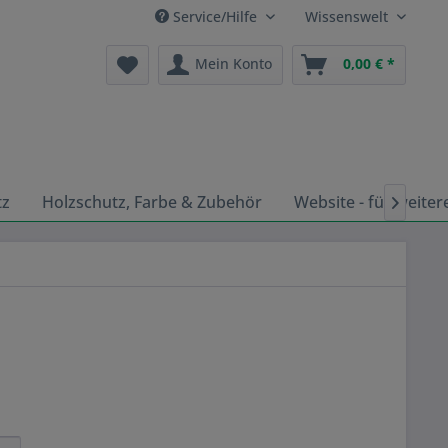
Service/Hilfe
Wissenswelt
Mein Konto
0,00 € *
tz
Holzschutz, Farbe & Zubehör
Website - für weiter
