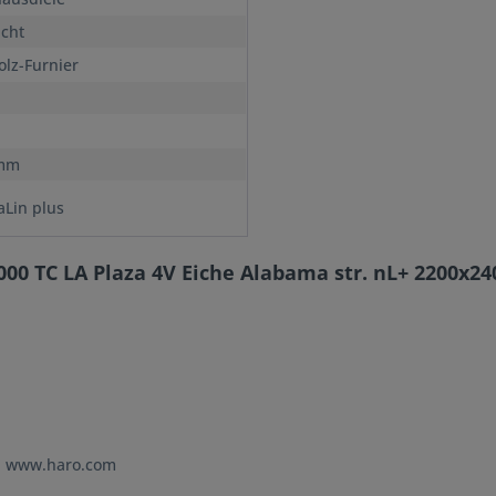
icht
olz-Furnier
 mm
aLin plus
000 TC LA Plaza 4V Eiche Alabama str. nL+ 2200x
e: www.haro.com