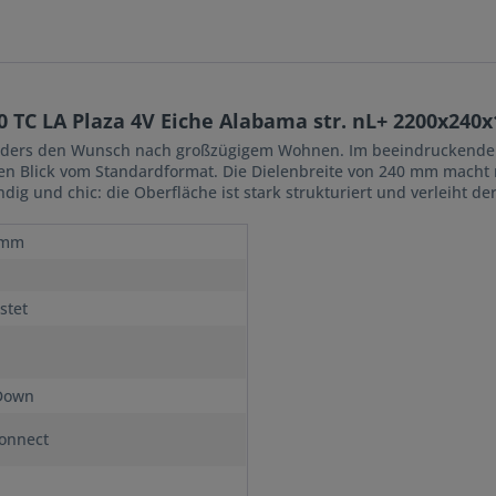
 TC LA Plaza 4V Eiche Alabama str. nL+ 2200x24
sonders den Wunsch nach großzügigem Wohnen. Im beeindruckend
sten Blick vom Standardformat. Die Dielenbreite von 240 mm macht
ig und chic: die Oberfläche ist stark strukturiert und verleiht de
 mm
stet
Down
onnect