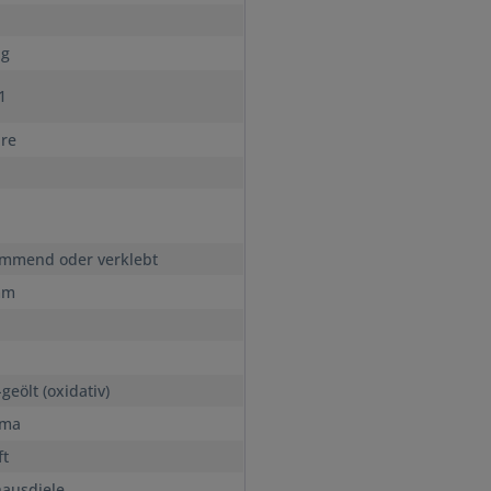
n
ig
s1
hre
mmend oder verklebt
mm
geölt (oxidativ)
ama
ft
ausdiele