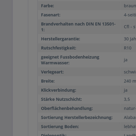
Farbe:
brau
Fasenart:
4-seit
Brandverhalten nach DIN EN 13501-
Cfl - 
1:
Herstellergarantie:
30 Ja
Rutschfestigkeit:
R10
geeignet Fussbodenheizung
ja
Warmwasser:
Verlegeart:
schwi
Breite:
240 
Klickverbindung:
ja
Stärke Nutzschicht:
3,5
Oberflächenbehandlung:
natur-
Sortierung Herstellerbezeichnung:
Alab
Sortierung Boden:
lebha
Dielenoptik:
Landh