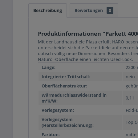
Beschreibung
Bewertungen
0
Produktinformationen "Parkett 4000
Mit der Landhausdiele Plaza erfüllt HARO be
unterscheidet sich die Parkettdiele auf den er
optisch völlig neue Dimensionen. Besonders trend
Naturöl-Oberfläche einen leichten Used-Look.
Länge:
2200
Integrierter Trittschall:
nein
Oberflächenstruktur:
gebür
Wärmedurchlasswiderstand in
0,11
m²K/W:
Verlegesystem:
Fold-
Verlegesystem
Top C
(Herstellerbezeichnung):
Farbton:
mittel