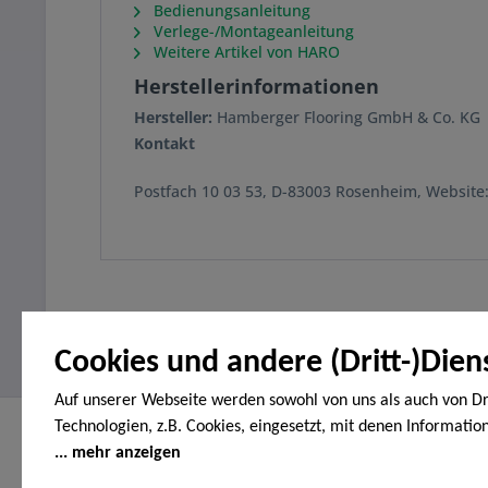
Bedienungsanleitung
Verlege-/Montageanleitung
Weitere Artikel von HARO
Herstellerinformationen
Hersteller:
Hamberger Flooring GmbH & Co. KG
Kontakt
Postfach 10 03 53, D-83003 Rosenheim, Websit
Cookies und andere (Dritt-)Dien
Auf unserer Webseite werden sowohl von uns als auch von Dr
Technologien, z.B. Cookies, eingesetzt, mit denen Informatio
Service Hotline
Shop Servi
Endgerät gespeichert und/oder von Ihrem Endgerät abgeruf
mehr anzeigen
Telefonische Unterstützung und Beratung
Vertrag wide
den Cookies unterscheiden wir folgende Kategorien: Notwend