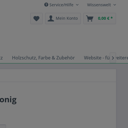
Service/Hilfe
Wissenswelt
Mein Konto
0,00 € *
tz
Holzschutz, Farbe & Zubehör
Website - für weiter

Honig