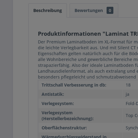
Beschreibung
Bewertungen
0
Produktinformationen "Laminat TRI
Der Premium Laminatboden im XL-Format für max
die leichte Verlegbarkeit aus. Und mit Silent C
Eigenschaften gelten natürlich auch für die Bö
alle Wohnbereiche und gewerbliche Bereiche mi
strapazierfähig. Also der ideale Laminatboden
Landhausdielenformat, als auch extralang und ex
besonders pflegeleicht und schmutzabweisend
Trittschall Verbesserung in db:
18
Antistatik:
ja
Verlegesystem:
Fold-
Verlegesystem
Top C
(Herstellerbezeichnung):
Oberflächenstruktur:
Synch
Wärmedurchlasswiderstand in