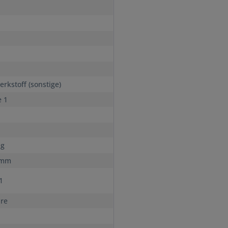
n
rkstoff (sonstige)
e 1
ig
 mm
s1
hre