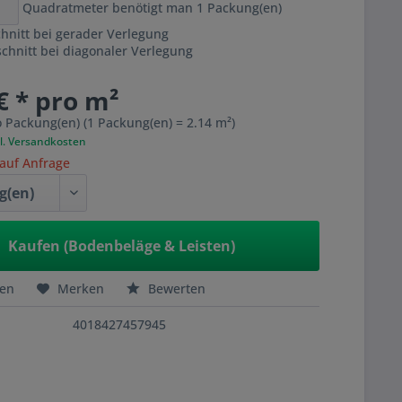
Quadratmeter benötigt man
1
Packung(en)
hnitt bei gerader Verlegung
hnitt bei diagonaler Verlegung
€ * pro m²
o Packung(en) (1 Packung(en) = 2.14 m²)
l. Versandkosten
 auf Anfrage
Kaufen (Bodenbeläge & Leisten)
hen
Merken
Bewerten
4018427457945