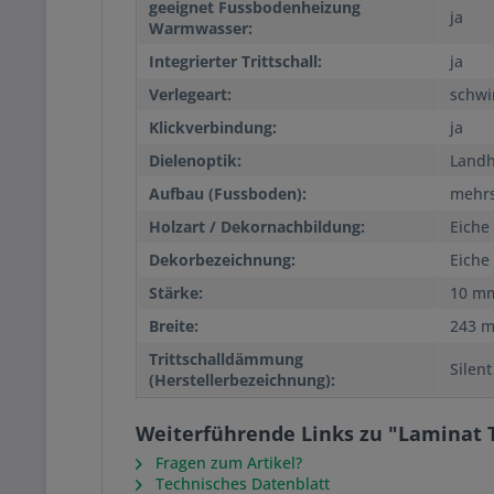
geeignet Fussbodenheizung
ja
Warmwasser:
Integrierter Trittschall:
ja
Verlegeart:
schw
Klickverbindung:
ja
Dielenoptik:
Landh
Aufbau (Fussboden):
mehrs
Holzart / Dekornachbildung:
Eiche
Dekorbezeichnung:
Eiche
Stärke:
10 m
Breite:
243 
Trittschalldämmung
Silent
(Herstellerbezeichnung):
Weiterführende Links zu "Laminat T
Fragen zum Artikel?
Technisches Datenblatt