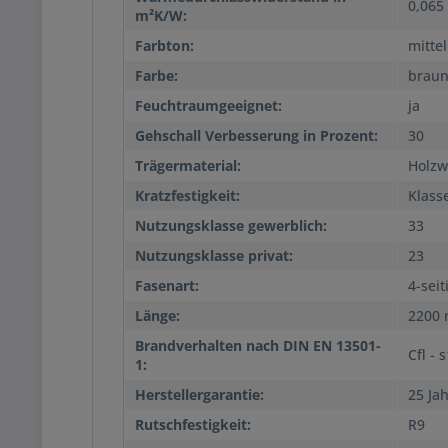
0,065
m²K/W:
Farbton:
mittel
Farbe:
brau
Feuchtraumgeeignet:
ja
Gehschall Verbesserung in Prozent:
30
Trägermaterial:
Holzwe
Kratzfestigkeit:
Klass
Nutzungsklasse gewerblich:
33
Nutzungsklasse privat:
23
Fasenart:
4-seit
Länge:
2200
Brandverhalten nach DIN EN 13501-
Cfl - 
1:
Herstellergarantie:
25 Ja
Rutschfestigkeit:
R9