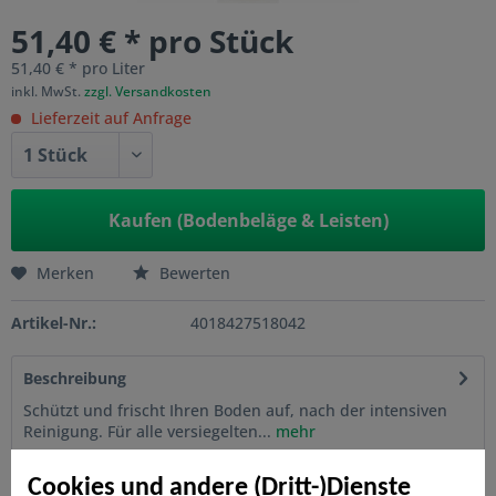
51,40 € * pro Stück
51,40 € * pro Liter
inkl. MwSt.
zzgl. Versandkosten
Lieferzeit auf Anfrage
Kaufen (Bodenbeläge & Leisten)
Merken
Bewerten
Artikel-Nr.:
4018427518042
Beschreibung
Schützt und frischt Ihren Boden auf, nach der intensiven
Reinigung. Für alle versiegelten...
mehr
Cookies und andere (Dritt-)Dienste
Bewertungen
0