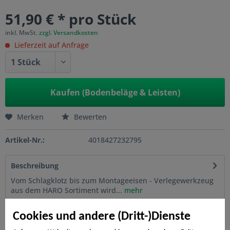
51,90 € * pro Stück
inkl. MwSt.
zzgl. Versandkosten
Lieferzeit auf Anfrage
Kaufen (Bodenbeläge & Leisten)
Merken
Bewerten
Artikel-Nr.:
4018427232795
Beschreibung
Vom Schlagklotz bis zum Montageeisen - Verlegewerkzeug
aus dem HARO Sortiment wird...
mehr
Cookies und andere (Dritt-)Dienste
Bewertungen
0