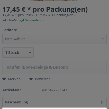
17,45 € * pro Packung(en)
17,45 € * pro Stück (1 Stück = 1 Packung(en))
inkl. MwSt.
zzgl. Versandkosten
Farbton:
Kaufen (Bodenbeläge & Leisten)
Merken
Bewerten
Artikel-Nr.:
4018427223243
Beschreibung