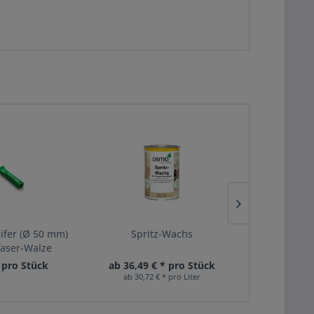
eifer (Ø 50 mm)
Spritz-Wachs
Fußbod
faser-Walze
* pro Stück
ab 36,49 € * pro Stück
42,49 €
ab 30,72 € * pro Liter