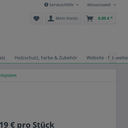
Service/Hilfe
Wissenswelt
Mein Konto
0,00 € *
atz
Holzschutz, Farbe & Zubehör
Website - für weite

chtsystem
19 € pro Stück