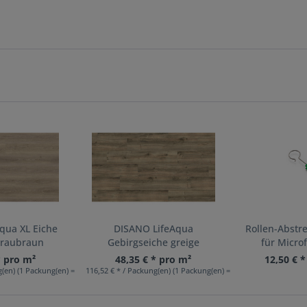
qua XL Eiche
DISANO LifeAqua
Rollen-Abstr
graubraun
Gebirgseiche greige
für Micro
* pro m²
48,35 € * pro m²
12,50 € 
(en) (1 Packung(en) = 2,87 m²)
116,52 € * / Packung(en) (1 Packung(en) = 2,41 m²)