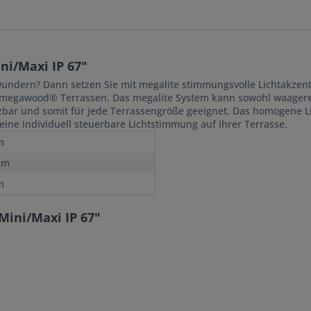
ni/Maxi IP 67"
undern? Dann setzen Sie mit megalite stimmungsvolle Lichtakzent
n megawood® Terrassen. Das megalite System kann sowohl waagerec
rzbar und somit für jede Terrassengröße geeignet. Das homogene L
ine individuell steuerbare Lichtstimmung auf Ihrer Terrasse.
m
mm
m
Mini/Maxi IP 67"