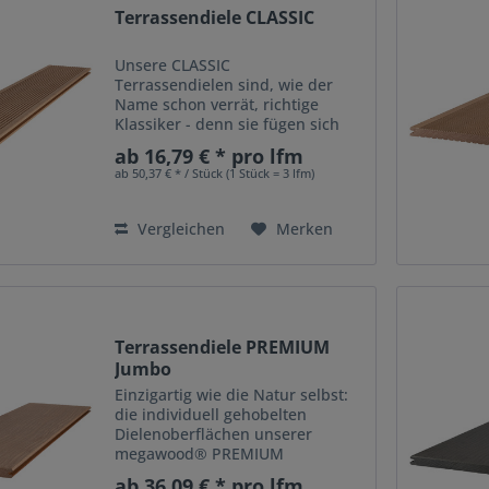
Terrassendiele CLASSIC
Unsere CLASSIC
Terrassendielen sind, wie der
Name schon verrät, richtige
Klassiker - denn sie fügen sich
perfekt in die Landschaft ein. Das
ab 16,79 € * pro lfm
Kombidielenpro?l erlaubt eine
ab 50,37 € * / Stück (1 Stück = 3 lfm)
beidseitige Verlegung: entweder
mit fein geri?elter oder
genuteter...
Vergleichen
Merken
Terrassendiele PREMIUM
Jumbo
Einzigartig wie die Natur selbst:
die individuell gehobelten
Dielenoberflächen unserer
megawood® PREMIUM
Terrassendielen. In einem
ab 36,09 € * pro lfm