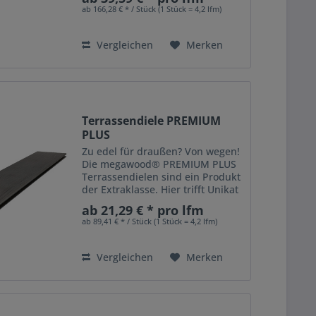
gehobelten Dielenoberfläche
ab 166,28 € * / Stück (1 Stück = 4,2 lfm)
verbindet sich mit den Vorzügen
feinster...
Vergleichen
Merken
Terrassendiele PREMIUM
PLUS
Zu edel für draußen? Von wegen!
Die megawood® PREMIUM PLUS
Terrassendielen sind ein Produkt
der Extraklasse. Hier trifft Unikat
auf Serie: die Einzigartigkeit der
ab 21,29 € * pro lfm
gehobelten Dielenoberfläche
ab 89,41 € * / Stück (1 Stück = 4,2 lfm)
verbindet sich mit den Vorzügen
feinster...
Vergleichen
Merken