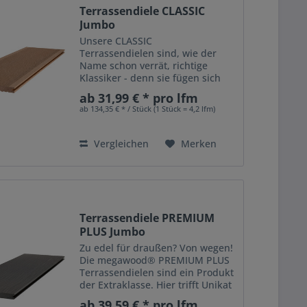
Terrassendiele CLASSIC
Jumbo
Unsere CLASSIC
Terrassendielen sind, wie der
Name schon verrät, richtige
Klassiker - denn sie fügen sich
perfekt in die Landschaft ein. Das
ab 31,99 € * pro lfm
Kombidielenpro?l erlaubt eine
ab 134,35 € * / Stück (1 Stück = 4,2 lfm)
beidseitige Verlegung: entweder
mit fein geri?elter oder
genuteter...
Vergleichen
Merken
Terrassendiele PREMIUM
PLUS Jumbo
Zu edel für draußen? Von wegen!
Die megawood® PREMIUM PLUS
Terrassendielen sind ein Produkt
der Extraklasse. Hier trifft Unikat
auf Serie: die Einzigartigkeit der
ab 39,59 € * pro lfm