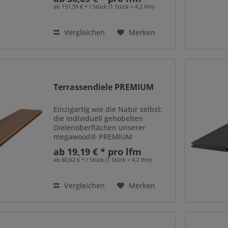
patentierten Hobelverfahren
ab 151,59 € * / Stück (1 Stück = 4,2 lfm)
erhalten sie ihre lebendige
Struktur - das macht unser
Produkt...
Vergleichen
Merken
Terrassendiele PREMIUM
Einzigartig wie die Natur selbst:
die individuell gehobelten
Dielenoberflächen unserer
megawood® PREMIUM
Terrassendielen. In einem
ab 19,19 € * pro lfm
patentierten Hobelverfahren
ab 80,62 € * / Stück (1 Stück = 4,2 lfm)
erhalten sie ihre lebendige
Struktur - das macht unser
Produkt...
Vergleichen
Merken