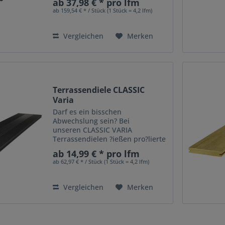
ab 37,98 € * pro lfm
natürlich in Ihre Außengestaltung
ab 159,54 € * / Stück (1 Stück = 4,2 lfm)
ein. Die Terrassendielen sind
besonders strapazierfähig und
daher...
Vergleichen
Merken
Terrassendiele CLASSIC
Varia
Darf es ein bisschen
Abwechslung sein? Bei
unseren CLASSIC VARIA
Terrassendielen ?ießen pro?lierte
und nicht pro?lierte Ober?ächen
ab 14,99 € * pro lfm
harmonisch ineinander. Die
ab 62,97 € * / Stück (1 Stück = 4,2 lfm)
randlose Dielenform eignet sich
hervorragend für Flächen mit
facettenreichem...
Vergleichen
Merken