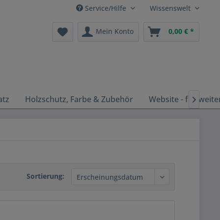
Service/Hilfe
Wissenswelt
Mein Konto
0,00 € *
atz
Holzschutz, Farbe & Zubehör
Website - für weite

Sortierung: