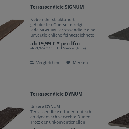
Terrassendiele SIGNUM
Neben der strukturiert
gehobelten Oberseite zeigt
jede SIGNUM Terrassendiele eine
unvergleichliche feingezeichnete
Maserung. Diese natursignierte
ab 19,99 € * pro lfm
Oberfläche versehen wir
ab 71,97 € * / Stück (1 Stück = 3,6 lfm)
zusätzlich als Erstschutz mit
einer Politur für den Transport,
die...
Vergleichen
Merken
Terrassendiele DYNUM
Unsere DYNUM
Terrassendiele erinnert optisch
an dynamisch verwehte Dünen.
Trotz der unkonventionellen
Ober?ächenstruktur fügt sie sich