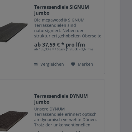
Terrassendiele SIGNUM
Jumbo
Die megawood® SIGNUM
Terrassendielen sind
natursigniert. Neben der
strukturiert gehobelten Oberseite
zeigt jede Terrassendiele eine
ab 37,59 € * pro lfm
einzigartige feingezeichnete
ab 135,33 € * / Stück (1 Stück = 3,6 lfm)
Maserung. Doch damit nicht
genug. Zusätzlich versehen wir
die Oberfläche mit...
Vergleichen
Merken
Terrassendiele DYNUM
Jumbo
Unsere DYNUM
Terrassendiele erinnert optisch
an dynamisch verwehte Dünen.
Trotz der unkonventionellen
Ober?ächenstruktur fügt sie sich