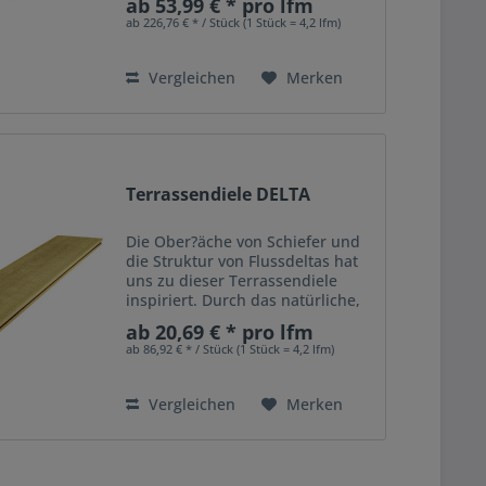
ab 53,99 € * pro lfm
natürlich in Ihre Außengestaltung
ab 226,76 € * / Stück (1 Stück = 4,2 lfm)
ein. Die Terrassendielen sind
besonders strapazierfähig und
daher...
Vergleichen
Merken
Terrassendiele DELTA
Die Ober?äche von Schiefer und
die Struktur von Flussdeltas hat
uns zu dieser Terrassendiele
inspiriert. Durch das natürliche,
lebendige Muster ergibt sich je
ab 20,69 € * pro lfm
nach Tageszeit ein einzigartiges
ab 86,92 € * / Stück (1 Stück = 4,2 lfm)
Spiel zwischen Licht und
Schatten. Dabei...
Vergleichen
Merken