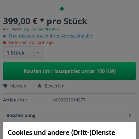
399,00 € * pro Stück
inkl. MwSt.
zzgl. Versandkosten
Frachtkosten (nach Ihrer Adresseingabe)
Lieferzeit auf Anfrage
Kaufen (im Hausgebiet unter 100 KM)
Merken
Bewerten
Artikel-Nr.:
4033821014877
Beschreibung
RAJA Hartholz ist aus FSC®-zertifiziertem Hartholz und
besteht aus 12 x 88 mm starken...
mehr
Cookies und andere (Dritt-)Dienste