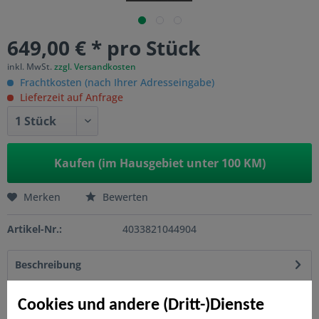
649,00 € * pro Stück
inkl. MwSt.
zzgl. Versandkosten
Frachtkosten (nach Ihrer Adresseingabe)
Lieferzeit auf Anfrage
Kaufen (im Hausgebiet unter 100 KM)
Merken
Bewerten
Artikel-Nr.:
4033821044904
Beschreibung
Die SYSTEM Steckzäune aus WPC bieten eine große
Gestaltungsvielfalt. Durch den modularen Aufbau...
mehr
Cookies und andere (Dritt-)Dienste