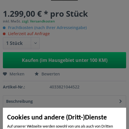
1.299,00 € * pro Stück
inkl. MwSt.
zzgl. Versandkosten
Frachtkosten (nach Ihrer Adresseingabe)
Lieferzeit auf Anfrage
Kaufen (im Hausgebiet unter 100 KM)
Merken
Bewerten
Artikel-Nr.:
4033821044522
Beschreibung
Glaselement auf Wunschmaß Lieferzeit ca. 4-6 Wochen
mehr
Cookies und andere (Dritt-)Dienste
Auf unserer Webseite werden sowohl von uns als auch von Dritten