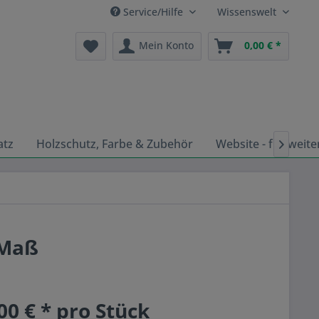
Service/Hilfe
Wissenswelt
Mein Konto
0,00 € *
atz
Holzschutz, Farbe & Zubehör
Website - für weite

 Maß
00 € * pro Stück