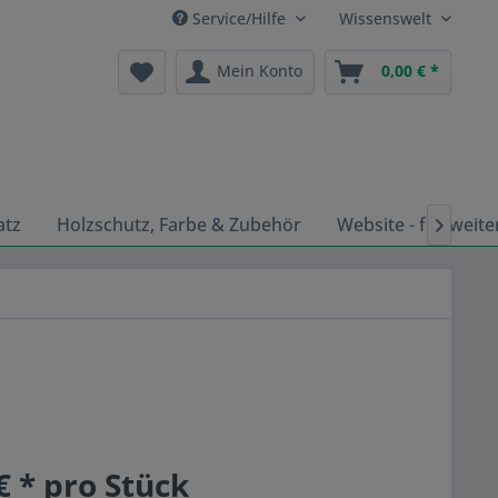
Service/Hilfe
Wissenswelt
Mein Konto
0,00 € *
atz
Holzschutz, Farbe & Zubehör
Website - für weite

€ * pro Stück