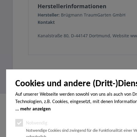
Herstellerinformationen
Hersteller:
Brügmann TraumGarten GmbH
Kontakt
Kanalstraße 80, D-44147 Dortmund, Website w
Cookies und andere (Dritt-)Dien
Auf unserer Webseite werden sowohl von uns als auch von Dr
Technologien, z.B. Cookies, eingesetzt, mit denen Informatio
Service Hotline
Shop Servi
Endgerät gespeichert und/oder von Ihrem Endgerät abgeruf
mehr anzeigen
Telefonische Unterstützung und Beratung
Vertrag wide
den Cookies unterscheiden wir folgende Kategorien: Notwend
Notwendig
Erklärung zur
unter:
Analyse-, Marketing- und Statistik-Cookies. Bei den notwend
Zahlungsopt
Notwendige Cookies sind zwingend für die Funktionalität einer W
handelt es sich um solche, die technisch notwendig sind, um