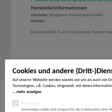
Herstellerinformationen
Hersteller:
Brügmann TraumGarten GmbH
Kontakt
Kanalstraße 80, D-44147 Dortmund, Website w
Cookies und andere (Dritt-)Dien
Auf unserer Webseite werden sowohl von uns als auch von Dr
Technologien, z.B. Cookies, eingesetzt, mit denen Informatio
Service Hotline
Shop Servi
Endgerät gespeichert und/oder von Ihrem Endgerät abgeruf
mehr anzeigen
Telefonische Unterstützung und Beratung
Vertrag wide
den Cookies unterscheiden wir folgende Kategorien: Notwend
Notwendig
Erklärung zur
unter:
Analyse-, Marketing- und Statistik-Cookies. Bei den notwend
Zahlungsopt
Notwendige Cookies sind zwingend für die Funktionalität einer W
handelt es sich um solche, die technisch notwendig sind, um