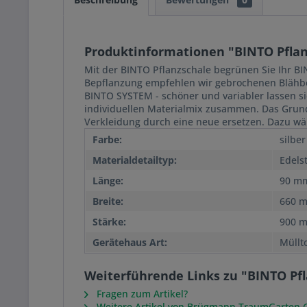
Produktinformationen "BINTO Pflanzs
Mit der BINTO Pflanzschale begrünen Sie Ihr BI
Bepflanzung empfehlen wir gebrochenen Blähbe
BINTO SYSTEM - schöner und variabler lassen si
individuellen Materialmix zusammen. Das Grundge
Verkleidung durch eine neue ersetzen. Dazu wäh
Farbe:
silber
Materialdetailtyp:
Edels
Länge:
90 m
Breite:
660 
Stärke:
900 
Gerätehaus Art:
Müllt
Weiterführende Links zu "BINTO Pfla
Fragen zum Artikel?
Weitere Artikel von Brügmann TraumGarten