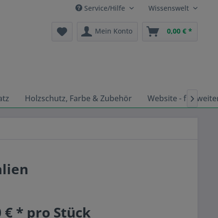
Service/Hilfe
Wissenswelt
Mein Konto
0,00 € *
atz
Holzschutz, Farbe & Zubehör
Website - für weite

alien
 € * pro Stück