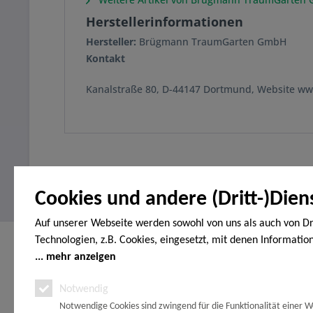
Herstellerinformationen
Hersteller:
Brügmann TraumGarten GmbH
Kontakt
Kanalstraße 80, D-44147 Dortmund, Website w
Cookies und andere (Dritt-)Dien
Auf unserer Webseite werden sowohl von uns als auch von Dr
Technologien, z.B. Cookies, eingesetzt, mit denen Informatio
Service Hotline
Shop Servi
Endgerät gespeichert und/oder von Ihrem Endgerät abgeruf
mehr anzeigen
Telefonische Unterstützung und Beratung
Vertrag wide
den Cookies unterscheiden wir folgende Kategorien: Notwend
Notwendig
Erklärung zur
unter:
Analyse-, Marketing- und Statistik-Cookies. Bei den notwend
Zahlungsopt
Notwendige Cookies sind zwingend für die Funktionalität einer W
handelt es sich um solche, die technisch notwendig sind, um