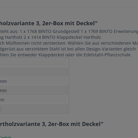
olzvariante 3, 2er-Box mit Deckel"
steht aus: 1 x 1768 BINTO Grundgestell 1 x 1769 BINTO Erweiterun
ng Hartholz 2 x 1414 BINTO Klappdeckel Hartholz
ch Mülltonnen nicht verstecken: Wählen Sie aus verschiedenen Mate
rüst aus verzinktem Stahl ist bei allen Design-Varianten gleich. 
len Sie entweder Klappdeckel oder die Edelstahl-Pflanzschale.
n
 mm
 mm
mm
t
tholzvariante 3, 2er-Box mit Deckel"
 GmbH