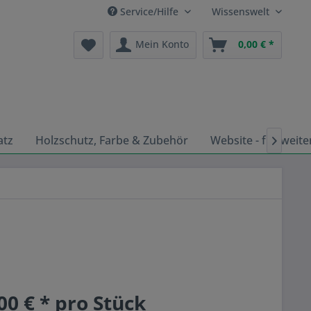
Service/Hilfe
Wissenswelt
Mein Konto
0,00 € *
atz
Holzschutz, Farbe & Zubehör
Website - für weite

00 € * pro Stück