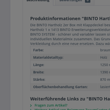
Produktinformationen "BINTO Harth
Die BINTO Hartholz 2er Box mit Klappdeckel be
Hartholz 1 x 1413 BINTO Erweiterungsverkleidu
BINTO SYSTEM - schöner und variabler lassen si
individuellen Materialmix zusammen. Das Grundge
Verkleidung durch eine neue ersetzen. Dazu wäh
Farbe:
brau
Materialdetailtyp:
Holz
Länge:
1250
Breite:
1390
Stärke:
870 
Oberflächenbehandlung Garten:
lasier
Weiterführende Links zu "BINTO Har
Fragen zum Artikel?
Weitere Artikel von Brügmann TraumGarten