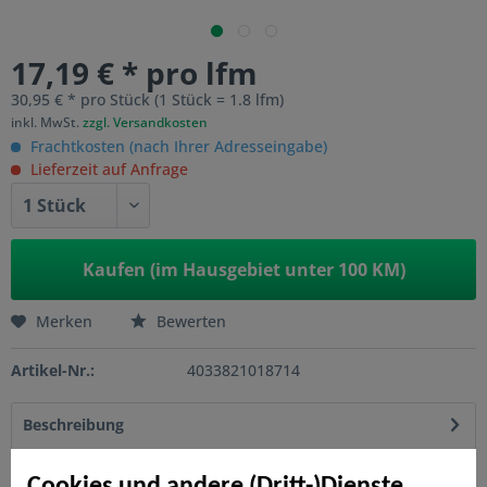
17,19 € * pro lfm
30,95 € * pro Stück (1 Stück = 1.8 lfm)
inkl. MwSt.
zzgl. Versandkosten
Frachtkosten (nach Ihrer Adresseingabe)
Lieferzeit auf Anfrage
Kaufen (im Hausgebiet unter 100 KM)
Merken
Bewerten
Artikel-Nr.:
4033821018714
Beschreibung
Die Designaufsatzleiste ALU ist ein dekorativer Abschluss
für alle WEAVE Elemente. Passend für...
mehr