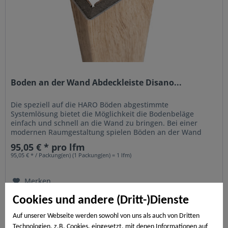
Boden an der Wand Abdeckleiste Disano...
Die speziell auf die HARO Böden abgestimmte
Systemlösung bietet die Möglichkeit die Bodenbeläge
einfach und schnell an die Wand zu bringen. Bei einer
modernen Raumgestaltung spielen Böden an der Wand
eine immer größere Rolle. Sie können...
95,05 € * pro lfm
95,05 € * / Packung(en) (1 Packung(en) = 1 lfm)
Merken
Cookies und andere (Dritt-)Dienste
Auf unserer Webseite werden sowohl von uns als auch von Dritten
Technologien, z.B. Cookies, eingesetzt, mit denen Informationen auf