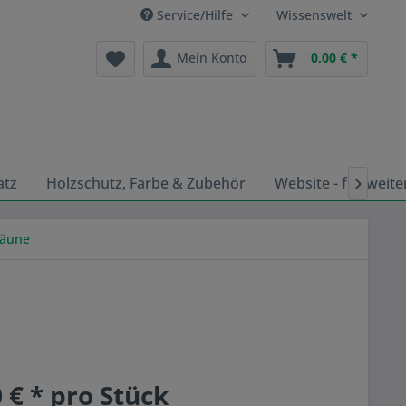
Service/Hilfe
Wissenswelt
Mein Konto
0,00 € *
atz
Holzschutz, Farbe & Zubehör
Website - für weite

Zäune
 € * pro Stück