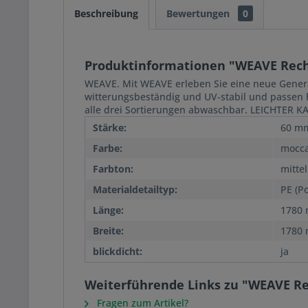
Beschreibung
Bewertungen
0
Produktinformationen "WEAVE Rec
WEAVE. Mit WEAVE erleben Sie eine neue Generat
witterungsbeständig und UV-stabil und passen h
alle drei Sortierungen abwaschbar. LEICHTER 
Stärke:
60 m
Farbe:
mocc
Farbton:
mittel
Materialdetailtyp:
PE (P
Länge:
1780
Breite:
1780
blickdicht:
ja
Weiterführende Links zu "WEAVE R
Fragen zum Artikel?