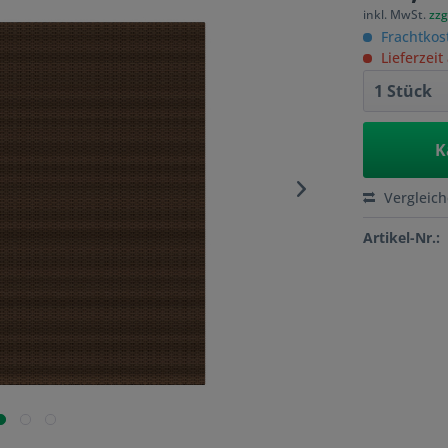
inkl. MwSt.
zzg
Frachtkos
Lieferzeit
K
Vergleic
Artikel-Nr.: