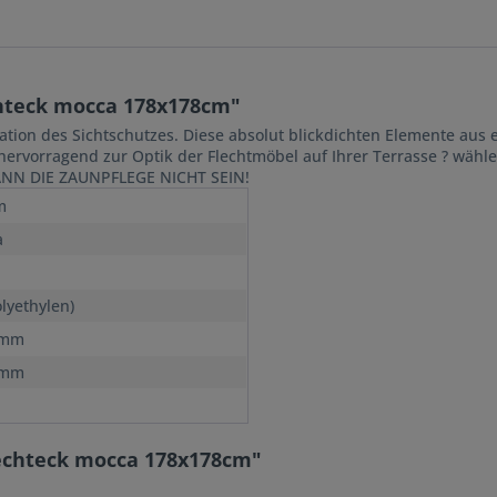
hteck mocca 178x178cm"
ion des Sichtschutzes. Diese absolut blickdichten Elemente aus 
ervorragend zur Optik der Flechtmöbel auf Ihrer Terrasse ? wähle
KANN DIE ZAUNPFLEGE NICHT SEIN!
m
a
olyethylen)
 mm
 mm
echteck mocca 178x178cm"