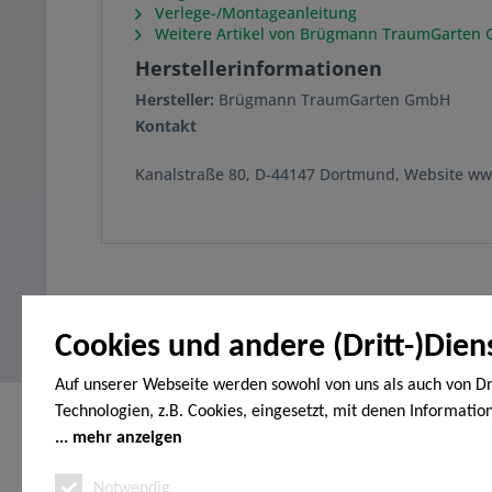
Verlege-/Montageanleitung
Weitere Artikel von Brügmann TraumGarten
Herstellerinformationen
Hersteller:
Brügmann TraumGarten GmbH
Kontakt
Kanalstraße 80, D-44147 Dortmund, Website w
Cookies und andere (Dritt-)Dien
Auf unserer Webseite werden sowohl von uns als auch von Dr
Technologien, z.B. Cookies, eingesetzt, mit denen Informatio
Service Hotline
Shop Servi
Endgerät gespeichert und/oder von Ihrem Endgerät abgeruf
mehr anzeigen
Telefonische Unterstützung und Beratung
Vertrag wide
den Cookies unterscheiden wir folgende Kategorien: Notwend
Notwendig
Erklärung zur
unter:
Analyse-, Marketing- und Statistik-Cookies. Bei den notwend