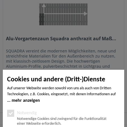
Alu-Vorgartenzaun Squadra anthrazit auf Maß...
SQUADRA vereint die modernen Möglichkeiten, neue und
streichfreie Materialien für den Außenbereich zu nutzen,
mit klassisch-zeitlosem Design. Die hochwertigen
Aluminium-Profile, pulverbeschichtet in Lichtgrau und
Anthrazit, sind...
449,00 € * pro Stück
Cookies und andere (Dritt-)Dienste
Auf unserer Webseite werden sowohl von uns als auch von Dritten
Merken
Technologien, z.B. Cookies, eingesetzt, mit denen Informationen auf
Ihrem Endgerät gespeichert und/oder von Ihrem Endgerät abgerufen
mehr anzeigen
werden. Bei den Cookies unterscheiden wir folgende Kategorien:
Notwendige Cookies, Analyse-, Marketing- und Statistik-Cookies. Bei
Notwendig
Service Hotline
den notwendigen Cookies handelt es sich um solche, die technisch
Notwendige Cookies sind zwingend für die Funktionalität
einer Webseite erforderlich.
notwendig sind, um den von Ihnen gewünschten Dienst