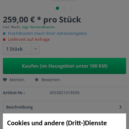
259,00 € * pro Stück
inkl. MwSt.
zzgl. Versandkosten
Frachtkosten (nach Ihrer Adresseingabe)
Lieferzeit auf Anfrage
Kaufen (im Hausgebiet unter 100 KM)
Merken
Bewerten
Artikel-Nr.:
4033821018509
Beschreibung
Mit LONGLIFE RIVA bekommen Sie robusten Sichtschutz für
Generationen. RIVA vereint klassisches...
mehr
Cookies und andere (Dritt-)Dienste