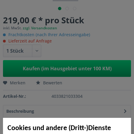
219,00 € * pro Stück
inkl. MwSt.
zzgl. Versandkosten
Frachtkosten (nach Ihrer Adresseingabe)
Lieferzeit auf Anfrage
Kaufen (im Hausgebiet unter 100 KM)
Merken
Bewerten
Artikel-Nr.:
4033821033304
Beschreibung
Das SYSTEM GLAS Element ALPHA ist aus einseitig
satiniertem Glas mit vier symmetrisch...
mehr
Cookies und andere (Dritt-)Dienste