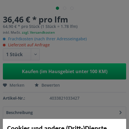
36,46 € * pro lfm
64,90 € * pro Stück (1 Stück = 1.78 lfm)
inkl. MwSt.
zzgl. Versandkosten
Frachtkosten (nach Ihrer Adresseingabe)
Lieferzeit auf Anfrage
Kaufen (im Hausgebiet unter 100 KM)
Merken
Bewerten
Artikel-Nr.:
4033821033427
Beschreibung
Das SYSTEM WPC Dekorprofil GAMMA besteht aus einem
lochgestanzten Edelstahlfeld. Tauschen Sie das...
mehr