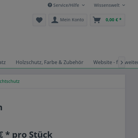
Service/Hilfe
Wissenswelt
Mein Konto
0,00 € *
atz
Holzschutz, Farbe & Zubehör
Website - für weite

chtschutz
m
€ * pro Stück