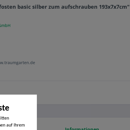
fosten basic silber zum aufschrauben 193x7x7cm"
 GmbH
ww.traumgarten.de
ste
itten
nen auf Ihrem
ce
Informationen