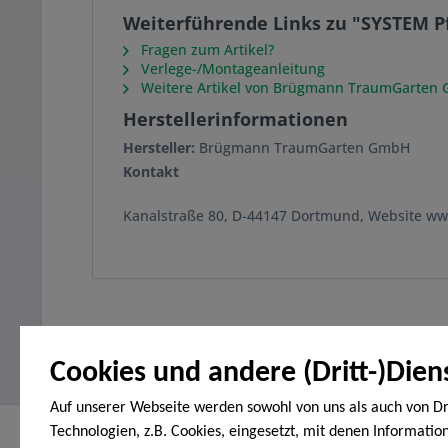
Weiterführende Links zu "SYSTEM P
Fragen zum Artikel?
Verlege-/Montageanleitung
Weitere Artikel von Brügmann TraumGarten
Herstellerinformationen
Hersteller:
Brügmann TraumGarten GmbH
Kontakt
Kanalstraße 80, D-44147 Dortmund, Website w
Cookies und andere (Dritt-)Dien
Auf unserer Webseite werden sowohl von uns als auch von Dr
Technologien, z.B. Cookies, eingesetzt, mit denen Informatio
Service Hotline
Shop Servi