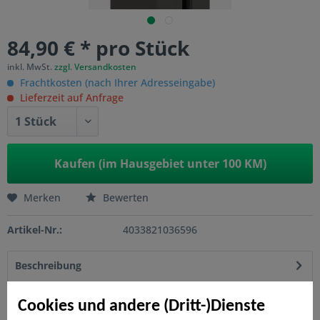
84,90 € * pro Stück
inkl. MwSt.
zzgl. Versandkosten
Frachtkosten (nach Ihrer Adresseingabe)
Lieferzeit auf Anfrage
Kaufen (im Hausgebiet unter 100 KM)
Merken
Bewerten
Artikel-Nr.:
4033821036596
Beschreibung
Der SYSTEM Klemmpfosten besteht aus 2 Halbpfosten, in
die die Glas- oder auch SYSTEM WPC-Elemente...
mehr
Cookies und andere (Dritt-)Dienste