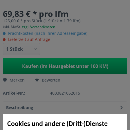
69,83 € * pro lfm
125,00 € * pro Stück (1 Stück = 1.79 lfm)
inkl. MwSt.
zzgl. Versandkosten
Frachtkosten (nach Ihrer Adresseingabe)
Lieferzeit auf Anfrage
Kaufen (im Hausgebiet unter 100 KM)
Merken
Bewerten
Artikel-Nr.:
4033821052015
Beschreibung
Blickdichtes Sichtschutzelement aus hochwertigem
Aluminium-Verbundmaterial Zaunfeld-Set besteht...
mehr
Cookies und andere (Dritt-)Dienste