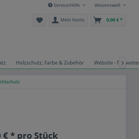
Service/Hilfe
Wissenswelt
Mein Konto
0,00 € *
atz
Holzschutz, Farbe & Zubehör
Website - für weite

chtschutz
 € * pro Stück