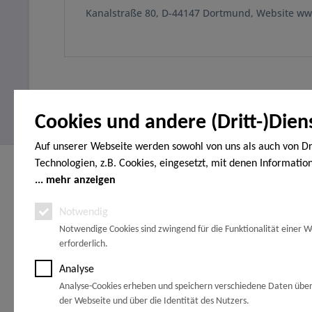
Kanalstraße 80, D-44147 Dortmund, Website w
Cookies und andere (Dritt-)Dien
Auf unserer Webseite werden sowohl von uns als auch von Dr
Technologien, z.B. Cookies, eingesetzt, mit denen Informatio
Service Hotline
Shop Servi
Endgerät gespeichert und/oder von Ihrem Endgerät abgeruf
mehr anzeigen
Telefonische Unterstützung und Beratung
Vertrag wide
den Cookies unterscheiden wir folgende Kategorien: Notwend
Notwendig
Erklärung zur
unter:
Analyse-, Marketing- und Statistik-Cookies. Bei den notwend
Zahlungsopt
Notwendige Cookies sind zwingend für die Funktionalität einer W
handelt es sich um solche, die technisch notwendig sind, um
08071/9288-0
erforderlich.
Kontakt
gewünschten Dienst bereitzustellen, die übrigen Cookies wer
Versandbedi
Grund einer von Ihnen erteilten Einwilligung gesetzt. Die Einw
Mo-Fr, 07:30 - 12:00 Uhr, 13:00 - 17:30 Uhr
Analyse
Widerrufsrec
freiwillig. Personen, die das 16. Lebensjahr noch nicht vollen
Sa. 09:00 - 13:00 Uhr
Analyse-Cookies erheben und speichern verschiedene Daten übe
Widerrufsfor
benötigen die Zustimmung der Sorgeberechtigten. Sie können
der Webseite und über die Identität des Nutzers.