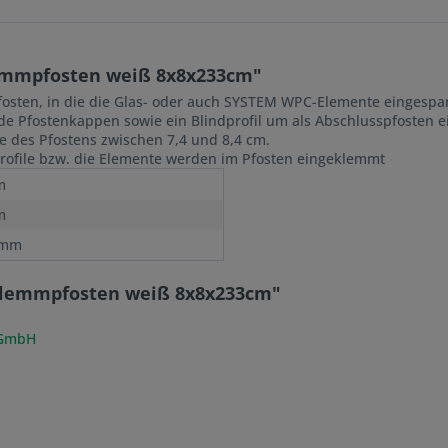
emmpfosten weiß 8x8x233cm"
osten, in die die Glas- oder auch SYSTEM WPC-Elemente eingespa
de Pfostenkappen sowie ein Blindprofil um als Abschlusspfosten e
e des Pfostens zwischen 7,4 und 8,4 cm.
rofile bzw. die Elemente werden im Pfosten eingeklemmt
m
m
 mm
Klemmpfosten weiß 8x8x233cm"
 GmbH