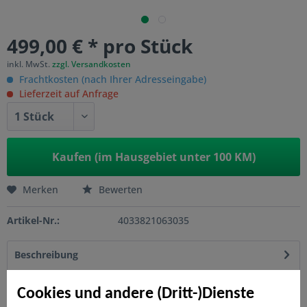
499,00 € * pro Stück
inkl. MwSt.
zzgl. Versandkosten
Frachtkosten (nach Ihrer Adresseingabe)
Lieferzeit auf Anfrage
Kaufen (im Hausgebiet unter 100 KM)
Merken
Bewerten
Artikel-Nr.:
4033821063035
Beschreibung
ausgeschäumte, beschichtete Aluminium-Profile hohe
Stabilität, niedriges Gewicht Zaunfeld-Sets...
mehr
Cookies und andere (Dritt-)Dienste