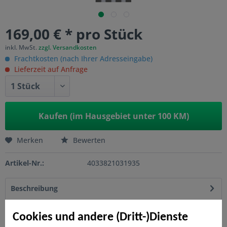
169,00 € * pro Stück
inkl. MwSt.
zzgl. Versandkosten
Frachtkosten (nach Ihrer Adresseingabe)
Lieferzeit auf Anfrage
Kaufen (im Hausgebiet unter 100 KM)
Merken
Bewerten
Artikel-Nr.:
4033821031935
Beschreibung
Abwaschbar Anschluss-Format für einen harmonischen
Übergang Kann links oder rechts montiert...
mehr
Cookies und andere (Dritt-)Dienste