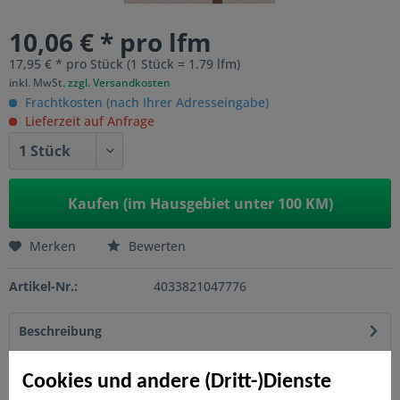
10,06 € * pro lfm
17,95 € * pro Stück (1 Stück = 1.79 lfm)
inkl. MwSt.
zzgl. Versandkosten
Frachtkosten (nach Ihrer Adresseingabe)
Lieferzeit auf Anfrage
Kaufen (im Hausgebiet unter 100 KM)
Merken
Bewerten
Artikel-Nr.:
4033821047776
Beschreibung
JUMBO WPC ist ein Klassiker unter den WPC-Zäunen, der
Tradition, Eleganz und Technologie auf...
mehr
Cookies und andere (Dritt-)Dienste