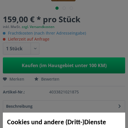
159,00 € * pro Stück
inkl. MwSt.
zzgl. Versandkosten
Frachtkosten (nach Ihrer Adresseingabe)
Lieferzeit auf Anfrage
Kaufen (im Hausgebiet unter 100 KM)
Merken
Bewerten
Artikel-Nr.:
4033821021875
Beschreibung
ARZAGO kann direkt aufgebaut werden, da die Elemente
werkseitig bereits mit einer Lasur behandelt...
mehr
Cookies und andere (Dritt-)Dienste