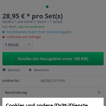
28,95 € * pro Set(s)
28,95 € * pro Stück (1 Stück = 1 Set(s))
inkl. MwSt.
zzgl. Versandkosten
Frachtkosten (nach Ihrer Adresseingabe)
Lieferzeit auf Anfrage
Kaufen (im Hausgebiet unter 100 KM)
Merken
Bewerten
Artikel-Nr.:
4033821011395
Beschreibung
Elementhalter-Set für die Befestigung von CARA Zaun- und
Bogenelementen. Das Set enthält 4...
mehr