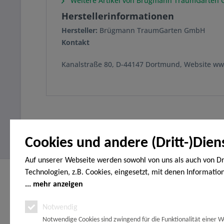
Weitere Artikel von Brügmann TraumGarten
Herstellerinformationen
Hersteller:
Brügmann TraumGarten GmbH
Kontakt
Kanalstraße 80, D-44147 Dortmund, Website w
Cookies und andere (Dritt-)Dien
Auf unserer Webseite werden sowohl von uns als auch von Dr
Technologien, z.B. Cookies, eingesetzt, mit denen Informatio
Service Hotline
Shop Servi
Endgerät gespeichert und/oder von Ihrem Endgerät abgeruf
mehr anzeigen
Telefonische Unterstützung und Beratung
Vertrag wide
den Cookies unterscheiden wir folgende Kategorien: Notwend
Notwendig
Erklärung zur
unter:
Analyse-, Marketing- und Statistik-Cookies. Bei den notwend
Zahlungsopt
Notwendige Cookies sind zwingend für die Funktionalität einer W
handelt es sich um solche, die technisch notwendig sind, um