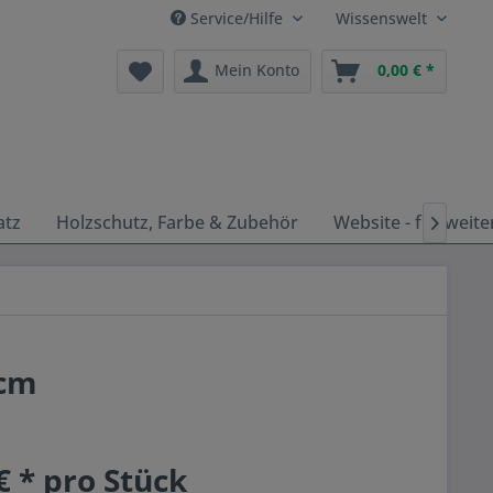
Service/Hilfe
Wissenswelt
Mein Konto
0,00 € *
atz
Holzschutz, Farbe & Zubehör
Website - für weite

0cm
€ * pro Stück