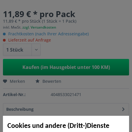
11,89 € * pro Pack
11,89 € * pro Stück (1 Stück = 1 Pack)
inkl. MwSt.
zzgl. Versandkosten
Frachtkosten (nach Ihrer Adresseingabe)
Lieferzeit auf Anfrage
Kaufen (im Hausgebiet unter 100 KM)
Merken
Bewerten
Artikel-Nr.:
4048533021471
Beschreibung
Facettenreich und immer wieder aufs Neue überraschend -
wie die Natur - sind auch die EasyDeck®...
mehr
Cookies und andere (Dritt-)Dienste