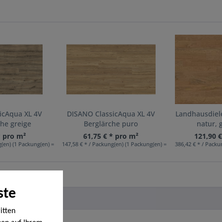
icAqua XL 4V
DISANO ClassicAqua XL 4V
Landhausdiele
he greige
Berglärche puro
natur, 
* pro m²
61,75 € * pro m²
121,90 
(en) (1 Packung(en) = 2,39 m²)
147,58 € * / Packung(en) (1 Packung(en) = 2,39 m²)
386,42 € * / Packu
ste
itten