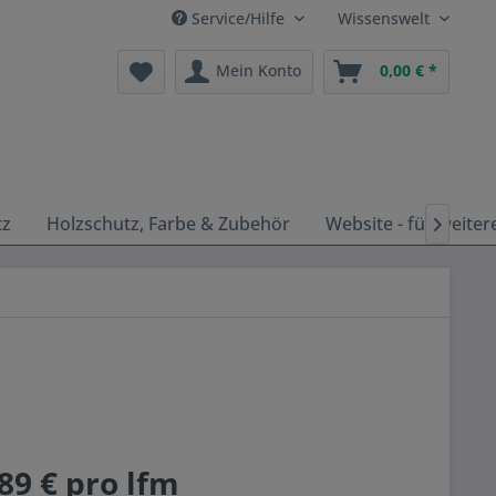
Service/Hilfe
Wissenswelt
Mein Konto
0,00 € *
tz
Holzschutz, Farbe & Zubehör
Website - für weiter

89 € pro lfm