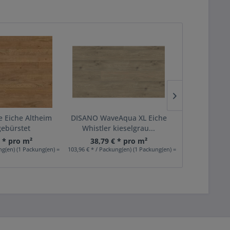
 Eiche Altheim
DISANO WaveAqua XL Eiche
DISANO Wa
gebürstet
Whistler kieselgrau...
Ontario p
€ * pro m²
38,79 € * pro m²
35,65 
ng(en) (1 Packung(en) = 3,17 m²)
103,96 € * / Packung(en) (1 Packung(en) = 2,68 m²)
70,59 € * / Packu