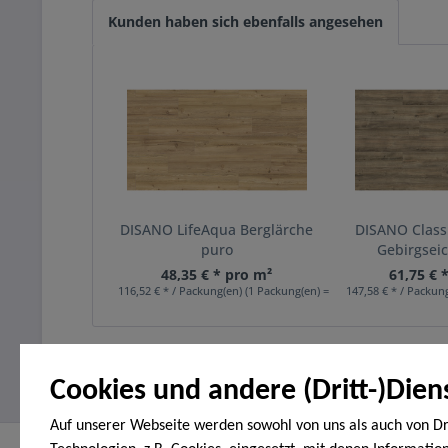
Kunden haben sich ebenfalls angesehen
DISANO LifeAqua Berglärche
DISANO Class
puro
Gebirgseic
48,35 € * pro m²
61,75 € 
116,52 € * / Packung(en) (1 Packung(en) = 2,41 m²)
147,58 € * / Packung
Cookies und andere (Dritt-)Dien
Auf unserer Webseite werden sowohl von uns als auch von Dr