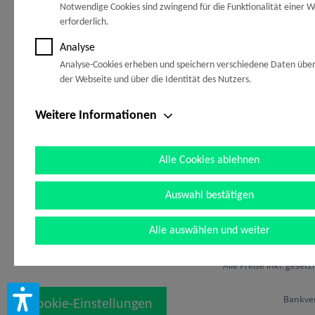
Zahlungsopt
Notwendige Cookies sind zwingend für die Funktionalität einer W
handelt es sich um solche, die technisch notwendig sind, um
08071/9288-0
erforderlich.
Kontakt
gewünschten Dienst bereitzustellen, die übrigen Cookies wer
Versandbedi
Grund einer von Ihnen erteilten Einwilligung gesetzt. Die Einw
Mo-Fr, 07:30 - 12:00 Uhr, 13:00 - 17:30 Uhr
Analyse
Widerrufsrec
freiwillig. Personen, die das 16. Lebensjahr noch nicht vollen
Sa. 09:00 - 13:00 Uhr
Analyse-Cookies erheben und speichern verschiedene Daten übe
Widerrufsfor
benötigen die Zustimmung der Sorgeberechtigten. Sie können
der Webseite und über die Identität des Nutzers.
Entscheidung jederzeit mit Wirkung für die Zukunft widerrufe
dazu lediglich den Cookie-Banner erneut auf und ändern Sie 
Weitere Informationen
Einstellungen entsprechend ab. Im Rahmen Ihres Besuchs un
können möglicherweise auch noch andere Informationen wie 
Zahlungsarten
Folge uns a
Adresse übermittelt und verarbeitet werden, die speziell Ihr
Alle Cookies ablehnen
der Webseite identifizieren (z.B. die Webseite, die vor Aufruf
Browser geöffnet war, der von Ihnen genutzte Browser, etc.
Auswahl bestätigen
werden möglicherweise weitere personenbezogene Daten wi
Ihre E-Mail-Adresse etc. verarbeitet, sofern Sie diese auf un
Alle auswählen und weiter
bereitstellen. Die personenbezogenen Daten werden von uns
Partnern gespeichert und für verschiedene Zwecke verarbeit
* Alle Preise inkl. geset
möglicherweise zu spezifischen Auswertungen Ihrer Daten zu
Marketing- und Statistikzwecken. Hierdurch können wir perso
Bankver
Cookie-Einstellungen
Anzeigen oder Inhalte für Sie bereitstellen. Darüber hinaus e