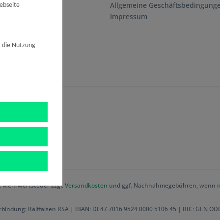
ionen
Allgemeine Geschäftsbedingung
ebseite
 den von Ihnen
Impressum
den nur auf
ngungen
illigung ist
ht
det haben,
r die Nutzung
mular
 Ihre
n. Rufen Sie
Ihre
serer Webseite
bspw. Ihre IP-
uf:
en Besuch auf
 in Ihrem
). Außerdem
e Ihr Name,
serer Webseite
 und weiteren
et. Es kommt
zl. Mehrwertsteuer zzgl.
Versandkosten
und ggf. Nachnahmegebühren, wenn ni
 Analyse-,
nalisierte
bindung: Raiffaisen RSA | IBAN: DE47 7016 9524 0000 5106 45 | BIC: GEN O
rhalten wir so