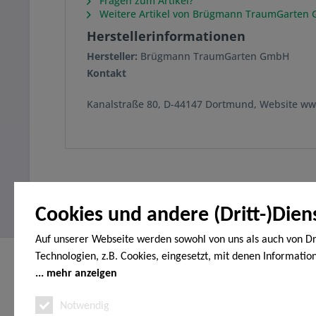
Fragen zum Artikel?
Weitere Artikel von Brügmann TraumGarten
Herstellerinformationen
Hersteller:
Brügmann TraumGarten GmbH
Kontakt
Kanalstraße 80, D-44147 Dortmund, Website w
Cookies und andere (Dritt-)Dien
Auf unserer Webseite werden sowohl von uns als auch von Dr
Technologien, z.B. Cookies, eingesetzt, mit denen Informatio
Service Hotline
Shop Servi
Endgerät gespeichert und/oder von Ihrem Endgerät abgeruf
mehr anzeigen
Telefonische Unterstützung und Beratung
Vertrag wide
den Cookies unterscheiden wir folgende Kategorien: Notwend
Notwendig
Erklärung zur
unter:
Analyse-, Marketing- und Statistik-Cookies. Bei den notwend